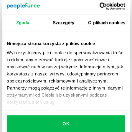
Dyrektywa UE o jawności wynagrodzeń
Zgoda
Szczegóły
O plikach cookies
— praktyczna checklista dla HR
Praktyczna checklista HR, która pomoże
przygotować się do wymogów unijnej Dyrektywy o
Niniejsza strona korzysta z plików cookie
Transparentności Wynagrodzeń — krok po kroku, z
Wykorzystujemy pliki cookie do spersonalizowania treści
przykładami i wskazówkami od ekspertów.
i reklam, aby oferować funkcje społecznościowe i
analizować ruch w naszej witrynie. Informacje o tym, jak
korzystasz z naszej witryny, udostępniamy partnerom
społecznościowym, reklamowym i analitycznym.
Partnerzy mogą połączyć te informacje z innymi danymi
otrzymanymi od Ciebie lub uzyskanymi podczas
korzystania z ich usług.
OK