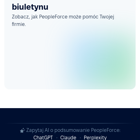
biuletynu
Zobacz, jak PeopleForce może pomóc Twojej
firmie.
Zapytaj AI o podsumowanie PeopleForce:
ChatGPT
Claude
Perplexity