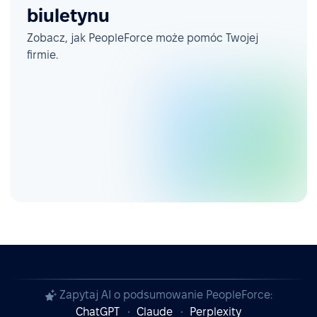
biuletynu
Zobacz, jak PeopleForce może pomóc Twojej
firmie.
Zapytaj AI o podsumowanie PeopleForce:
ChatGPT
Claude
Perplexity