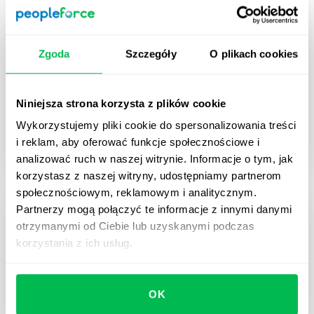
Dyrektywa UE o jawności wynagrodzeń
Zgoda
Szczegóły
O plikach cookies
— praktyczna checklista dla HR
Praktyczna checklista HR, która pomoże
przygotować się do wymogów unijnej Dyrektywy o
Niniejsza strona korzysta z plików cookie
Transparentności Wynagrodzeń — krok po kroku, z
Wykorzystujemy pliki cookie do spersonalizowania treści
przykładami i wskazówkami od ekspertów.
i reklam, aby oferować funkcje społecznościowe i
analizować ruch w naszej witrynie. Informacje o tym, jak
korzystasz z naszej witryny, udostępniamy partnerom
społecznościowym, reklamowym i analitycznym.
Partnerzy mogą połączyć te informacje z innymi danymi
otrzymanymi od Ciebie lub uzyskanymi podczas
korzystania z ich usług.
OK