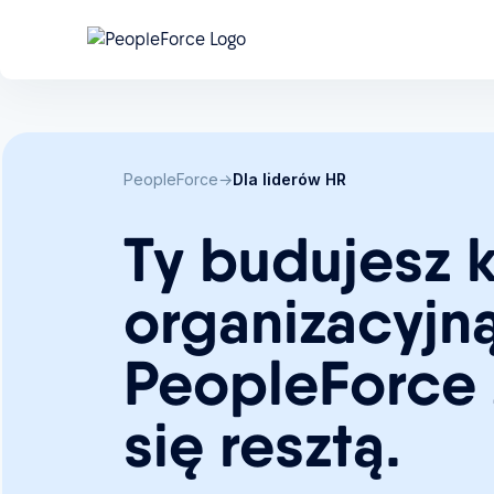
Co zrobić z kontraktorami, zanim zrobi to P
B2B pod lupą