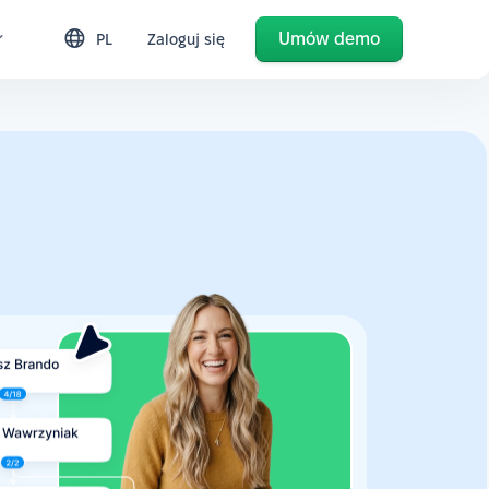
Umów demo
PL
Zaloguj się