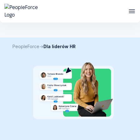
Pobierz checklistę
Co zrobić z kontraktorami, zanim zrobi to PIP