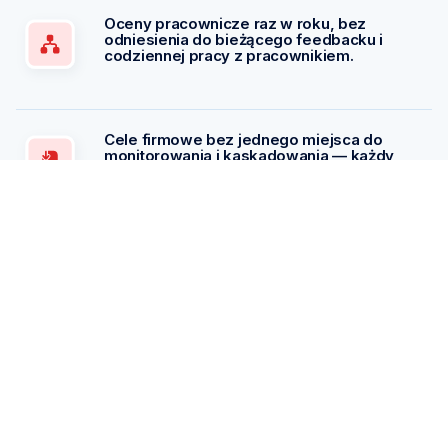
Zapytaj AI o podsumowanie PeopleForce:
ChatGPT
Claude
Perplexity
Business driven. People focused.