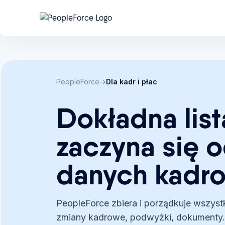
Co zrobić z kontraktorami, zanim zrobi to P
B2B pod lupą