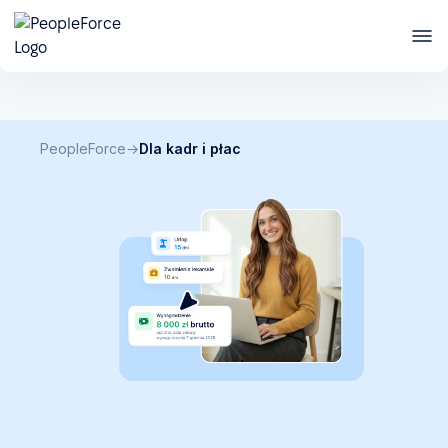
Pobierz checklistę
Co zrobić z kontraktorami, zanim zrobi to PIP