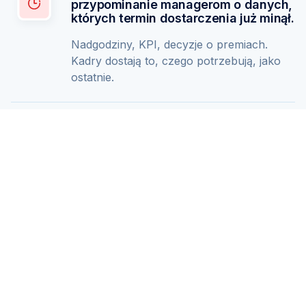
Zapytaj AI o podsumowanie PeopleForce:
ChatGPT
Claude
Perplexity
Business driven. People focused.