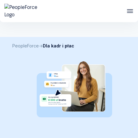
Pobierz checklistę
Co zrobić z kontraktorami, zanim zrobi to PIP