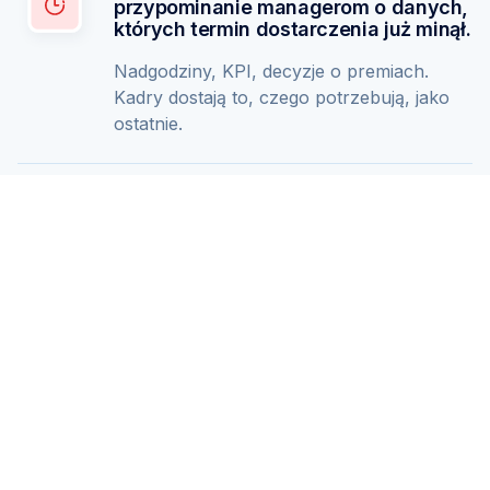
Zapytaj AI o podsumowanie PeopleForce:
ChatGPT
Claude
Perplexity
Business driven. People focused.