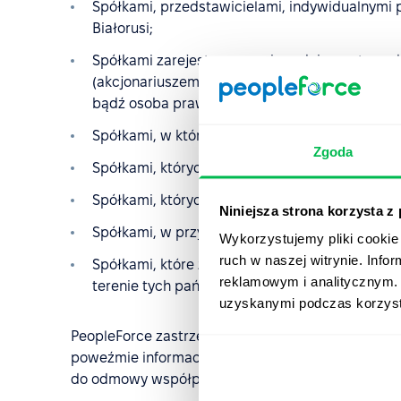
Spółkami, przedstawicielami, indywidualnymi 
Białorusi;
Spółkami zarejestrowanymi zgodnie z ustawod
(akcjonariuszem), posiadającym udziały w kapit
bądź osoba prawna utworzona i zarejestrowa
Spółkami, w których wszyscy lub zdecydowana 
Zgoda
Spółkami, których adresy domen stron internet
Spółkami, których adresy e-mail zawierają domeny 
Niniejsza strona korzysta z
Spółkami, w przypadku których można ustalić, że
Wykorzystujemy pliki cookie 
ruch w naszej witrynie. Inf
Spółkami, które zarejestrowały się lub zmieniły
reklamowym i analitycznym. 
terenie tych państw.
uzyskanymi podczas korzysta
PeopleForce zastrzega sobie prawo do weryfikacji 
poweźmie informację o przynajmniej jednym z pow
do odmowy współpracy oraz rozwiązania Umowy 