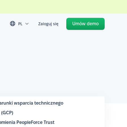
Umów demo
PL
Zaloguj się
runki wsparcia technicznego
m (GCP)
mienia PeopleForce Trust