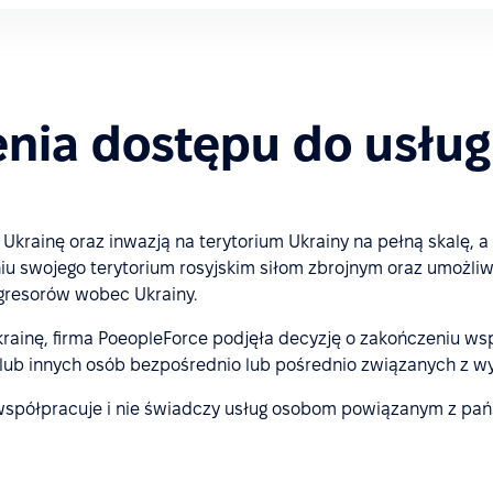
enia dostępu do usług
na Ukrainę oraz inwazją na terytorium Ukrainy na pełną skalę
niu swojego terytorium rosyjskim siłom zbrojnym oraz umożliwi
agresorów wobec Ukrainy.
Ukrainę, firma PoeopleForce podjęła decyzję o zakończeniu ws
i i/lub innych osób bezpośrednio lub pośrednio związanych z
spółpracuje i nie świadczy usług osobom powiązanym z pańs