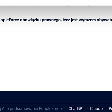
mowy poprzez usunięcie swoich danych z konta, w takim prz
PeopleForce obowiązku prawnego, lecz jest wyrazem obywate
j AI o podsumowanie PeopleForce:
ChatGPT
Claude
P