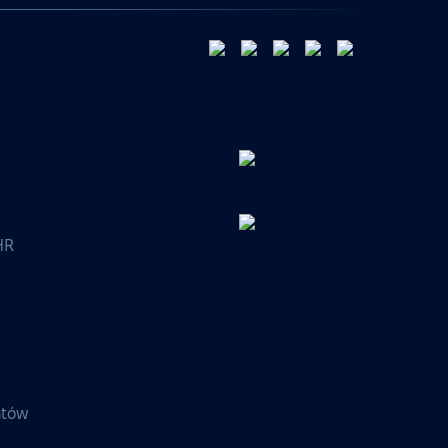
HR
entów