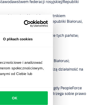
stawodawstwem federacji rosyjskiej/Republiki
zywisty, członekiem lub uczestnikiem
ywatel federacji rosyjskiej/Republiki Białorusi,
publiki Białorusi lub obywatele tych państw;
O plikach cookies
federacji rosyjskiej/Republiki Białorusi;
ołecznościowe i analizować
artnerom społecznościowym,
lika Białorusi, ale nadal prowadzą działalność na
anymi od Ciebie lub
cyzji o współpracy. W przypadku gdy PeopleForce
aństwami agresorami, firma zastrzega sobie prawo
OK