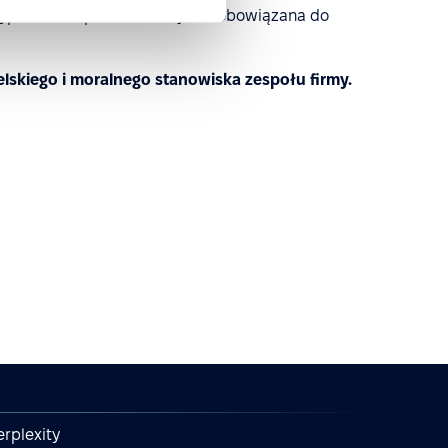
ypadku PeopleForce nie jest zobowiązana do
lskiego i moralnego stanowiska zespołu firmy.
erplexity