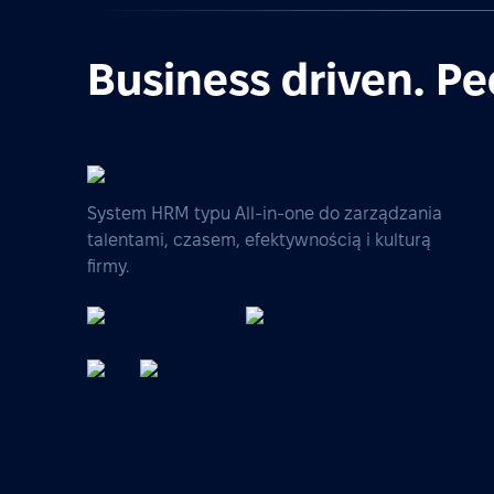
Business driven. Pe
System HRM typu All-in-one do zarządzania
talentami, czasem, efektywnością i kulturą
firmy.