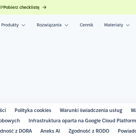
IP
Pobierz checklistę
Produkty
Rozwiązania
Cennik
Materiały
ści
Polityka cookies
Warunki świadczenia usług
Wa
sobowych
Infrastruktura oparta na Google Cloud Platfor
dność z DORA
Aneks AI
Zgodność z RODO
Powiado