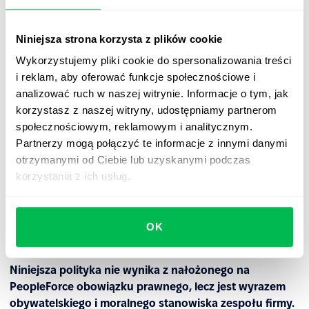
działalność na terenie tych państw.
Niniejsza strona korzysta z plików cookie
PeopleForce zastrzega sobie prawo do weryfikacji historii
Wykorzystujemy pliki cookie do spersonalizowania treści
i reputacji potencjalnego klienta w celu podjęcia decyzji
i reklam, aby oferować funkcje społecznościowe i
o współpracy. W przypadku gdy PeopleForce poweźmie
analizować ruch w naszej witrynie. Informacje o tym, jak
informację o przynajmniej jednym z powyższych
korzystasz z naszej witryny, udostępniamy partnerom
przesłanek, świadczących o powiązaniu klienta z
społecznościowym, reklamowym i analitycznym.
państwami agresorami, firma zastrzega sobie prawo do
Partnerzy mogą połączyć te informacje z innymi danymi
odmowy współpracy oraz rozwiązania Umowy bez
otrzymanymi od Ciebie lub uzyskanymi podczas
możliwości ponownego rozpatrzenia sprawy.
korzystania z ich usług.
Klient ma prawo do wcześniejszego rozwiązania Umowy
poprzez usunięcie swoich danych z konta, w takim
przypadku PeopleForce nie jest zobowiązana do zwrotu
OK
opłaty abonamentowej.
Niniejsza polityka nie wynika z nałożonego na
PeopleForce obowiązku prawnego, lecz jest wyrazem
obywatelskiego i moralnego stanowiska zespołu firmy.