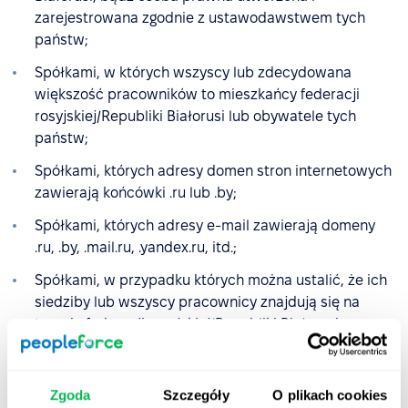
zarejestrowana zgodnie z ustawodawstwem tych
państw;
Spółkami, w których wszyscy lub zdecydowana
większość pracowników to mieszkańcy federacji
rosyjskiej/Republiki Białorusi lub obywatele tych
państw;
Spółkami, których adresy domen stron internetowych
zawierają końcówki .ru lub .by;
Spółkami, których adresy e-mail zawierają domeny
.ru, .by, .mail.ru, .yandex.ru, itd.;
Spółkami, w przypadku których można ustalić, że ich
siedziby lub wszyscy pracownicy znajdują się na
terenie federacji rosyjskiej/Republiki Białorusi;
Spółkami, które zarejestrowały się lub zmieniły adres
rejestracyjny na kraj inny niż federacja
Zgoda
Szczegóły
O plikach cookies
rosyjska/Republika Białorusi, ale nadal prowadzą