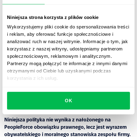
działalność na terenie tych państw.
Niniejsza strona korzysta z plików cookie
PeopleForce zastrzega sobie prawo do weryfikacji historii
Wykorzystujemy pliki cookie do spersonalizowania treści
i reputacji potencjalnego klienta w celu podjęcia decyzji
i reklam, aby oferować funkcje społecznościowe i
o współpracy. W przypadku gdy PeopleForce poweźmie
analizować ruch w naszej witrynie. Informacje o tym, jak
informację o przynajmniej jednym z powyższych
korzystasz z naszej witryny, udostępniamy partnerom
przesłanek, świadczących o powiązaniu klienta z
społecznościowym, reklamowym i analitycznym.
państwami agresorami, firma zastrzega sobie prawo do
Partnerzy mogą połączyć te informacje z innymi danymi
odmowy współpracy oraz rozwiązania Umowy bez
otrzymanymi od Ciebie lub uzyskanymi podczas
możliwości ponownego rozpatrzenia sprawy.
korzystania z ich usług.
Klient ma prawo do wcześniejszego rozwiązania Umowy
poprzez usunięcie swoich danych z konta, w takim
przypadku PeopleForce nie jest zobowiązana do zwrotu
OK
opłaty abonamentowej.
Niniejsza polityka nie wynika z nałożonego na
PeopleForce obowiązku prawnego, lecz jest wyrazem
obywatelskiego i moralnego stanowiska zespołu firmy.