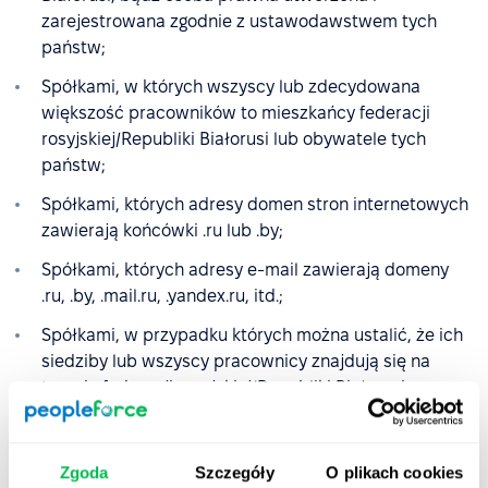
zarejestrowana zgodnie z ustawodawstwem tych
państw;
Spółkami, w których wszyscy lub zdecydowana
większość pracowników to mieszkańcy federacji
rosyjskiej/Republiki Białorusi lub obywatele tych
państw;
Spółkami, których adresy domen stron internetowych
zawierają końcówki .ru lub .by;
Spółkami, których adresy e-mail zawierają domeny
.ru, .by, .mail.ru, .yandex.ru, itd.;
Spółkami, w przypadku których można ustalić, że ich
siedziby lub wszyscy pracownicy znajdują się na
terenie federacji rosyjskiej/Republiki Białorusi;
Spółkami, które zarejestrowały się lub zmieniły adres
rejestracyjny na kraj inny niż federacja
Zgoda
Szczegóły
O plikach cookies
rosyjska/Republika Białorusi, ale nadal prowadzą