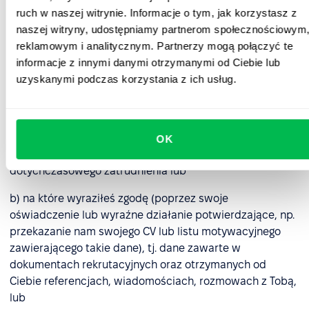
5. Dane rekrutacyjne
ruch w naszej witrynie. Informacje o tym, jak korzystasz z
naszej witryny, udostępniamy partnerom społecznościowym
5.1. Przetwarzamy wyłącznie dane osobowe, które
reklamowym i analitycznym. Partnerzy mogą połączyć te
zostaną nam przez Ciebie przekazane lub zostaną nam
informacje z innymi danymi otrzymanymi od Ciebie lub
udostępnione lub zebrane przez nas w celu
uzyskanymi podczas korzystania z ich usług.
przeprowadzenia procesu rekrutacyjnego oraz:
a) są niezbędne do zawarcia umowy o pracę, tj. dane
dotyczące: imienia, nazwiska, adresu e-mail, daty
OK
urodzenia, wykształcenia, kwalifikacji zawodowych i
dotychczasowego zatrudnienia lub
b) na które wyraziłeś zgodę (poprzez swoje
oświadczenie lub wyraźne działanie potwierdzające, np.
przekazanie nam swojego CV lub listu motywacyjnego
zawierającego takie dane), tj. dane zawarte w
dokumentach rekrutacyjnych oraz otrzymanych od
Ciebie referencjach, wiadomościach, rozmowach z Tobą,
lub