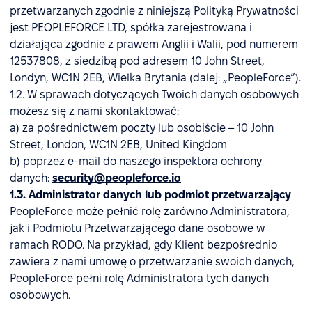
przetwarzanych zgodnie z niniejszą Polityką Prywatności
jest PEOPLEFORCE LTD, spółka zarejestrowana i
działająca zgodnie z prawem Anglii i Walii, pod numerem
12537808, z siedzibą pod adresem 10 John Street,
Londyn, WC1N 2EB, Wielka Brytania (dalej: „PeopleForce”).
1.2. W sprawach dotyczących Twoich danych osobowych
możesz się z nami skontaktować:
a) za pośrednictwem poczty lub osobiście – 10 John
Street, London, WC1N 2EB, United Kingdom
b) poprzez e-mail do naszego inspektora ochrony
danych:
security@peopleforce.io
1.3. Administrator danych lub podmiot przetwarzający
PeopleForce może pełnić rolę zarówno Administratora,
jak i Podmiotu Przetwarzającego dane osobowe w
ramach RODO. Na przykład, gdy Klient bezpośrednio
zawiera z nami umowę o przetwarzanie swoich danych,
PeopleForce pełni rolę Administratora tych danych
osobowych.