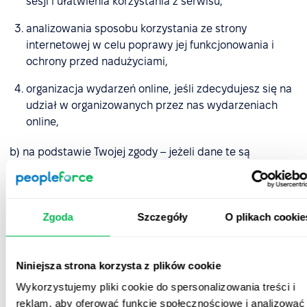
sesji i ułatwienia korzystania z serwisu,
analizowania sposobu korzystania ze strony
internetowej w celu poprawy jej funkcjonowania i
ochrony przed nadużyciami,
organizacja wydarzeń online, jeśli zdecydujesz się na
udział w organizowanych przez nas wydarzeniach
online,
b) na podstawie Twojej zgody – jeżeli dane te są
wykorzystywane w celach marketingowych, a nie łączy
nas już relacja biznesowa, lub gdy są zbierane w celu
przekazania ich podmiotom trzecim.
Zgoda
Szczegóły
O plikach cookie
4.2. Korzystamy również z usług podmiotów trzecich. W
szczególności korzystamy z dostawców usług
analitycznych, dostawców usług marketingowych,
Niniejsza strona korzysta z plików cookie
dostawców usług komunikacyjnych.
Wykorzystujemy pliki cookie do spersonalizowania treści i
reklam, aby oferować funkcje społecznościowe i analizować