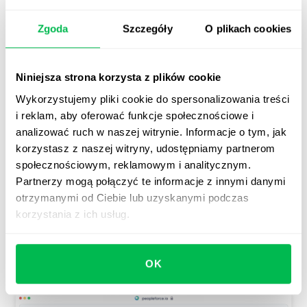
Zgoda
Szczegóły
O plikach cookies
Jak uzupełnić workflow?
Po utworzeniu zdarzenia wyzwalającego przechodzimy
Niniejsza strona korzysta z plików cookie
do faktycznego wypełnienia go zadaniami do wykonania.
Wykorzystujemy pliki cookie do spersonalizowania treści
i reklam, aby oferować funkcje społecznościowe i
analizować ruch w naszej witrynie. Informacje o tym, jak
Aby to zrobić, kliknij + na polu wyzwalacza i wybierz, co
korzystasz z naszej witryny, udostępniamy partnerom
chcesz dodać. Oto opcje:
społecznościowym, reklamowym i analitycznym.
Partnerzy mogą połączyć te informacje z innymi danymi
"Dodaj zadanie",
otrzymanymi od Ciebie lub uzyskanymi podczas
korzystania z ich usług.
"Dodaj wiadomość e-mail",
"Dodaj webhook dla aplikacji innych firm" (na przykład
integracja przez Zapier).
OK