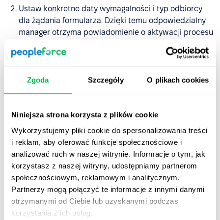
Ustaw konkretne daty wymagalności i typ odbiorcy
dla żądania formularza. Dzięki temu odpowiedzialny
manager otrzyma powiadomienie o aktywacji procesu
naliczania premii oraz przypomnienie przed upływem
terminu. Gdy żądanie formularza zostanie
uruchomione i przypisane do każdego managera,
otrzyma on wiadomość e-mail i powiadomienie w
Zgoda
Szczegóły
O plikach cookies
aplikacji.
Po przesłaniu naliczenia premii, informacje
Niniejsza strona korzysta z plików cookie
automatycznie pojawią się na karcie "Wynagrodzenie"
Wykorzystujemy pliki cookie do spersonalizowania treści
w profilu pracownika oraz w miesięcznym raporcie
i reklam, aby oferować funkcje społecznościowe i
płacowym jako dodatki do wynagrodzenia. Dla
analizować ruch w naszej witrynie. Informacje o tym, jak
większej wygody wszystkie informacje możesz
korzystasz z naszej witryny, udostępniamy partnerom
również wyeksportować jako plik Excel lub CSV.
społecznościowym, reklamowym i analitycznym.
Partnerzy mogą połączyć te informacje z innymi danymi
Przesyłanie formularza aktualizacji bonusu
otrzymanymi od Ciebie lub uzyskanymi podczas
korzystania z ich usług.