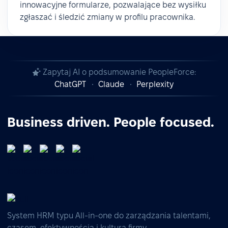
innowacyjne formularze, pozwalające bez wysiłku
zgłaszać i śledzić zmiany w profilu pracownika.
Zapytaj AI o podsumowanie PeopleForce:
ChatGPT
Claude
Perplexity
Business driven. People focused.
System HRM typu All-in-one do zarządzania talentami,
czasem, efektywnością i kulturą firmy.