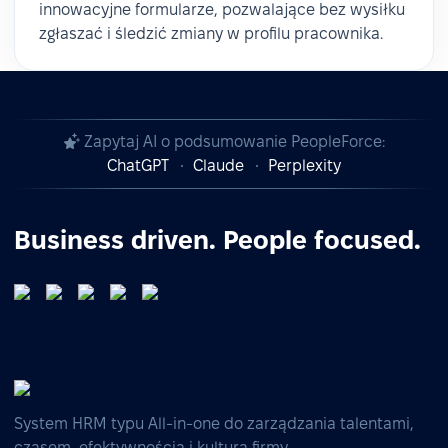
innowacyjne formularze, pozwalające bez wysiłku
zgłaszać i śledzić zmiany w profilu pracownika.
Zapytaj AI o podsumowanie PeopleForce:
ChatGPT
Claude
Perplexity
Business driven. People focused.
System HRM typu All-in-one do zarządzania talentami,
czasem, efektywnością i kulturą firmy.