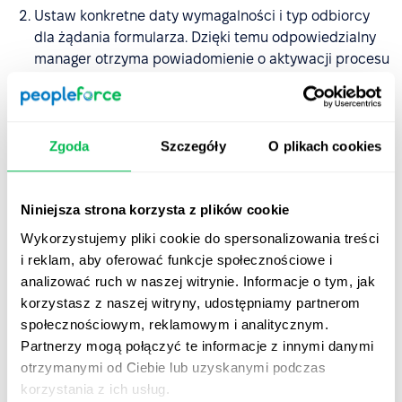
Ustaw konkretne daty wymagalności i typ odbiorcy
dla żądania formularza. Dzięki temu odpowiedzialny
manager otrzyma powiadomienie o aktywacji procesu
naliczania premii oraz przypomnienie przed upływem
terminu. Gdy żądanie formularza zostanie
uruchomione i przypisane do każdego managera,
otrzyma on wiadomość e-mail i powiadomienie w
Zgoda
Szczegóły
O plikach cookies
aplikacji.
Po przesłaniu naliczenia premii, informacje
Niniejsza strona korzysta z plików cookie
automatycznie pojawią się na karcie "Wynagrodzenie"
Wykorzystujemy pliki cookie do spersonalizowania treści
w profilu pracownika oraz w miesięcznym raporcie
i reklam, aby oferować funkcje społecznościowe i
płacowym jako dodatki do wynagrodzenia. Dla
analizować ruch w naszej witrynie. Informacje o tym, jak
większej wygody wszystkie informacje możesz
korzystasz z naszej witryny, udostępniamy partnerom
również wyeksportować jako plik Excel lub CSV.
społecznościowym, reklamowym i analitycznym.
Partnerzy mogą połączyć te informacje z innymi danymi
Przesyłanie formularza aktualizacji bonusu
otrzymanymi od Ciebie lub uzyskanymi podczas
korzystania z ich usług.