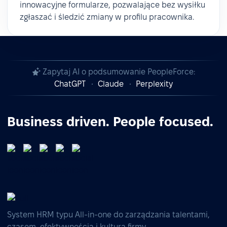
innowacyjne formularze, pozwalające bez wysiłku
zgłaszać i śledzić zmiany w profilu pracownika.
Zapytaj AI o podsumowanie PeopleForce:
ChatGPT
Claude
Perplexity
Business driven. People focused.
System HRM typu All-in-one do zarządzania talentami,
czasem, efektywnością i kulturą firmy.