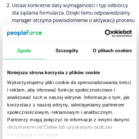
Ustaw konkretne daty wymagalności i typ odbiorcy
dla żądania formularza. Dzięki temu odpowiedzialny
manager otrzyma powiadomienie o aktywacji procesu
naliczania premii oraz przypomnienie przed upływem
terminu. Gdy żądanie formularza zostanie
uruchomione i przypisane do każdego managera,
otrzyma on wiadomość e-mail i powiadomienie w
Zgoda
Szczegóły
O plikach cookies
aplikacji.
Po przesłaniu naliczenia premii, informacje
Niniejsza strona korzysta z plików cookie
automatycznie pojawią się na karcie "Wynagrodzenie"
Wykorzystujemy pliki cookie do spersonalizowania treści
w profilu pracownika oraz w miesięcznym raporcie
i reklam, aby oferować funkcje społecznościowe i
płacowym jako dodatki do wynagrodzenia. Dla
analizować ruch w naszej witrynie. Informacje o tym, jak
większej wygody wszystkie informacje możesz
korzystasz z naszej witryny, udostępniamy partnerom
również wyeksportować jako plik Excel lub CSV.
społecznościowym, reklamowym i analitycznym.
Partnerzy mogą połączyć te informacje z innymi danymi
Przesyłanie formularza aktualizacji bonusu
otrzymanymi od Ciebie lub uzyskanymi podczas
korzystania z ich usług.