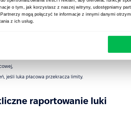
czny termin wdrożenia
ormacje o tym, jak korzystasz z naszej witryny, udostępniamy p
Partnerzy mogą połączyć te informacje z innymi danymi otrzym
nia z ich usług.
ymaganiami, w tym:
rę wynagrodzeń,
łacowych,
cowej,
 jeśli luka płacowa przekracza limity.
kliczne raportowanie luki