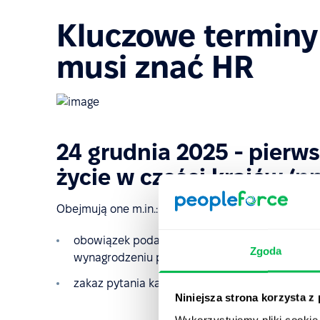
Kluczowe terminy 
musi znać HR
24 grudnia 2025 - pierw
życie w części krajów (np
Obejmują one m.in.:
obowiązek podawania widełek płacowych w ogł
Zgoda
wynagrodzeniu przed lub w trakcie procesu re
zakaz pytania kandydatów o historię ich zarob
Niniejsza strona korzysta z
Wykorzystujemy pliki cookie 