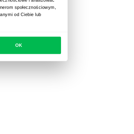
artnerom społecznościowym,
anymi od Ciebie lub
OK