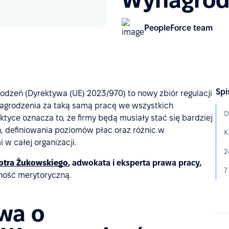
PeopleForce team
Spi
dzeń (Dyrektywa (UE) 2023/970) to nowy zbiór regulacji
agrodzenia za taką samą pracę we wszystkich
tyce oznacza to, że firmy będą musiały stać się bardziej
, definiowania poziomów płac oraz różnic w
w całej organizacji.
otra Żukowskiego
, adwokata i eksperta prawa pracy,
ność merytoryczną.
wa o