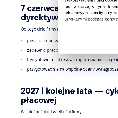
7 czerwca 2026 - ostate
ruch w naszej witrynie. Inf
reklamowym i analitycznym. 
dyrektywy w całej UE
uzyskanymi podczas korzysta
Od tego dnia firmy muszą być w pełni zgodne z w
posiadać uporządkowaną, obiektywną struktu
zapewnić pracownikom dostęp do kryteriów p
być gotowe na okresowe raportowanie luki pła
przygotować się na wspólne oceny wynagrodzeń,
2027 i kolejne lata — cy
płacowej
W zależności od wielkości firmy: