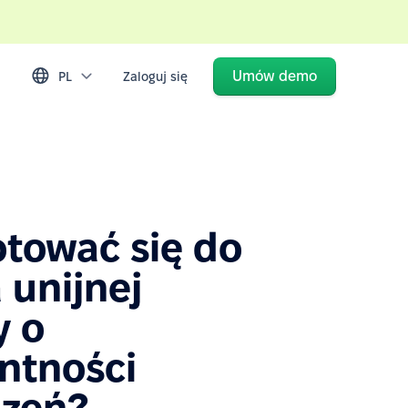
Umów demo
PL
Zaloguj się
otować się do
 unijnej
y o
ntności
zeń?