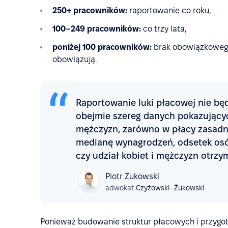
250+ pracowników:
raportowanie co roku,
100–249 pracowników:
co trzy lata,
poniżej 100 pracowników:
brak obowiązkowego
obowiązują.
Raportowanie luki płacowej nie bę
obejmie szereg danych pokazującyc
mężczyzn, zarówno w płacy zasadnic
medianę wynagrodzeń, odsetek os
czy udział kobiet i mężczyzn otrzy
Piotr Żukowski
adwokat
Czyżowski–Żukowski
Ponieważ budowanie struktur płacowych i przygo