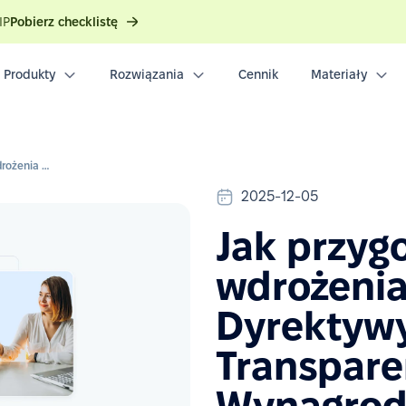
IP
Pobierz checklistę
Produkty
Rozwiązania
Cennik
Materiały
Jak przygotować się do wdrożenia unijnej Dyrektywy o Transparentności Wynagrodzeń?
2025-12-05
Jak przyg
wdrożenia
Dyrektyw
Transpare
Wynagrod