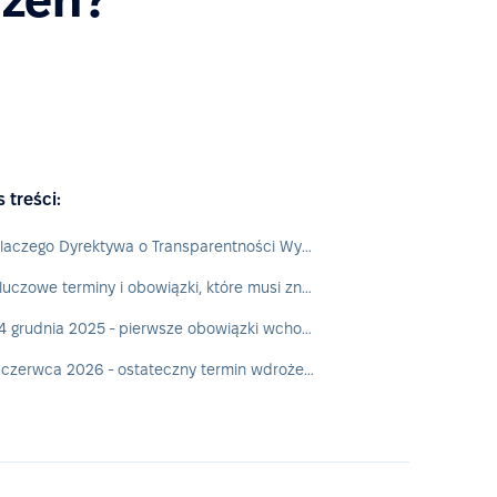
s treści:
Dlaczego Dyrektywa o Transparentności Wynagrodzeń ma znaczenie dla HR?
Kluczowe terminy i obowiązki, które musi znać HR
24 grudnia 2025 - pierwsze obowiązki wchodzą w życie w części krajów (np. w Polsce)
7 czerwca 2026 - ostateczny termin wdrożenia dyrektywy w całej UE