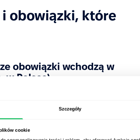
i obowiązki, które
sze obowiązki wchodzą w
. w Polsce)
oszeniach o pracę lub przekazania informacji o
Szczegóły
krutacyjnego
ków,
 plików cookie
do spersonalizowania treści i reklam, aby oferować funkcje sp