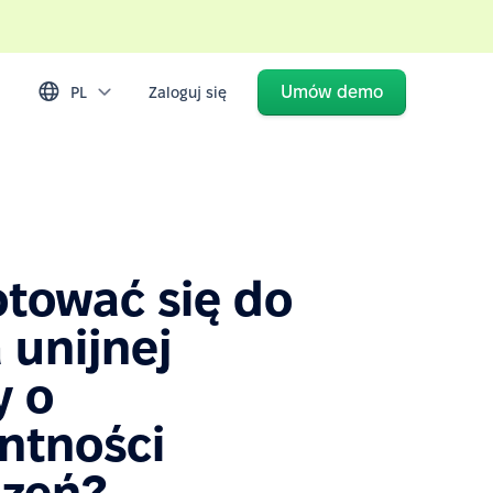
Umów demo
PL
Zaloguj się
otować się do
 unijnej
y o
ntności
zeń?