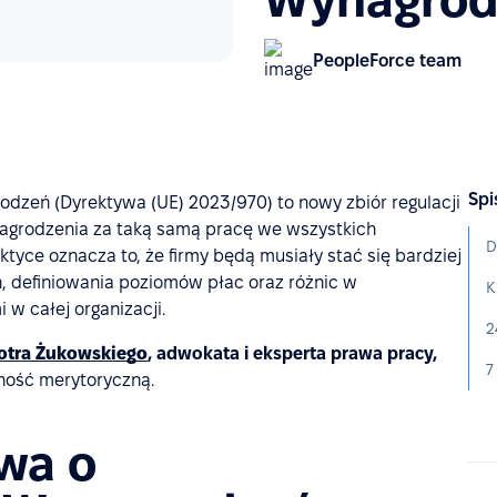
PeopleForce team
Spi
dzeń (Dyrektywa (UE) 2023/970) to nowy zbiór regulacji
agrodzenia za taką samą pracę we wszystkich
tyce oznacza to, że firmy będą musiały stać się bardziej
, definiowania poziomów płac oraz różnic w
w całej organizacji.
otra Żukowskiego
, adwokata i eksperta prawa pracy,
ność merytoryczną.
wa o