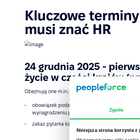
Kluczowe terminy 
musi znać HR
24 grudnia 2025 - pierw
życie w części krajów (np
Obejmują one m.in.:
obowiązek podawania widełek płacowych w ogł
Zgoda
wynagrodzeniu przed lub w trakcie procesu re
zakaz pytania kandydatów o historię ich zarob
Niniejsza strona korzysta z
Wykorzystujemy pliki cookie 