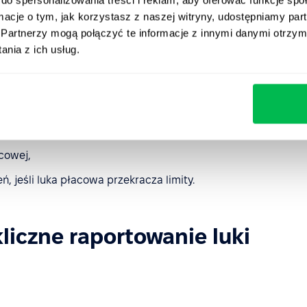
czny termin wdrożenia
ormacje o tym, jak korzystasz z naszej witryny, udostępniamy p
Partnerzy mogą połączyć te informacje z innymi danymi otrzym
nia z ich usług.
ymaganiami, w tym:
rę wynagrodzeń,
łacowych,
cowej,
 jeśli luka płacowa przekracza limity.
kliczne raportowanie luki