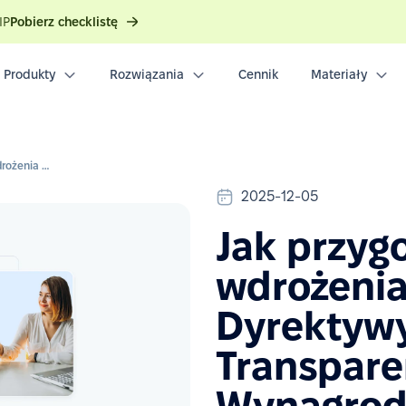
IP
Pobierz checklistę
Produkty
Rozwiązania
Cennik
Materiały
Jak przygotować się do wdrożenia unijnej Dyrektywy o Transparentności Wynagrodzeń?
2025-12-05
Jak przyg
wdrożenia
Dyrektyw
Transpare
Wynagrod