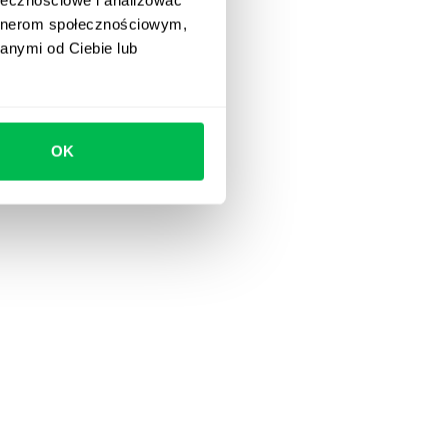
artnerom społecznościowym,
anymi od Ciebie lub
OK