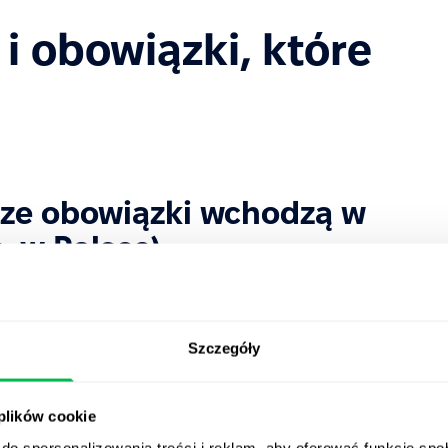
i obowiązki, które
sze obowiązki wchodzą w
. w Polsce)
oszeniach o pracę lub przekazania informacji o
Szczegóły
krutacyjnego
ków,
 plików cookie
do spersonalizowania treści i reklam, aby oferować funkcje sp