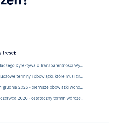
s treści:
Dlaczego Dyrektywa o Transparentności Wynagrodzeń ma znaczenie dla HR?
Kluczowe terminy i obowiązki, które musi znać HR
24 grudnia 2025 - pierwsze obowiązki wchodzą w życie w części krajów (np. w Polsce)
7 czerwca 2026 - ostateczny termin wdrożenia dyrektywy w całej UE