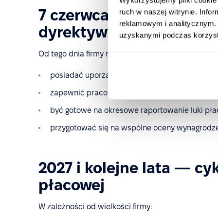
7 czerwca 2026 - ostate
ruch w naszej witrynie. Inf
reklamowym i analitycznym. 
dyrektywy w całej UE
uzyskanymi podczas korzysta
Od tego dnia firmy muszą być w pełni zgodne z w
posiadać uporządkowaną, obiektywną struktu
zapewnić pracownikom dostęp do kryteriów p
być gotowe na okresowe raportowanie luki pła
przygotować się na wspólne oceny wynagrodzeń,
2027 i kolejne lata — cy
płacowej
W zależności od wielkości firmy: