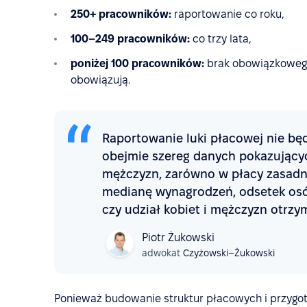
250+ pracowników:
raportowanie co roku,
100–249 pracowników:
co trzy lata,
poniżej 100 pracowników:
brak obowiązkowego
obowiązują.
Raportowanie luki płacowej nie bę
obejmie szereg danych pokazującyc
mężczyzn, zarówno w płacy zasadnic
medianę wynagrodzeń, odsetek os
czy udział kobiet i mężczyzn otrzy
Piotr Żukowski
adwokat
Czyżowski–Żukowski
Ponieważ budowanie struktur płacowych i przygo