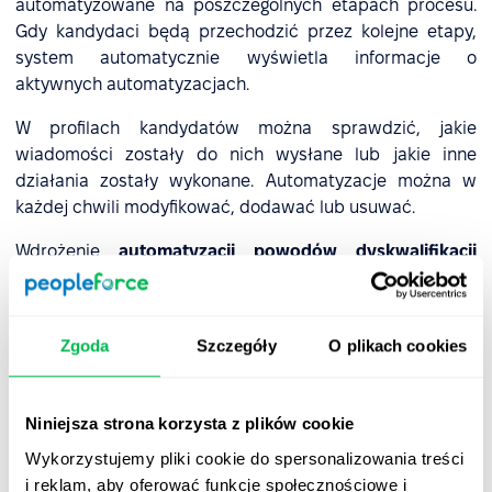
automatyzowane na poszczególnych etapach procesu.
Gdy kandydaci będą przechodzić przez kolejne etapy,
system automatycznie wyświetla informacje o
aktywnych automatyzacjach.
W profilach kandydatów można sprawdzić, jakie
wiadomości zostały do nich wysłane lub jakie inne
działania zostały wykonane. Automatyzacje można w
każdej chwili modyfikować, dodawać lub usuwać.
Wdrożenie
automatyzacji powodów dyskwalifikacji
kandydata
działa w podobny sposób. Kiedy kandydat
zostaje zdyskwalifikowany z określonego powodu,
system automatycznie uruchamia przypisane działania.
Zgoda
Szczegóły
O plikach cookies
Niniejsza strona korzysta z plików cookie
Szczegółowe informacje na temat konfiguracji
Wykorzystujemy pliki cookie do spersonalizowania treści
automatyzacji znajdziesz
w bazie wiedzy PeopleForce
.
i reklam, aby oferować funkcje społecznościowe i