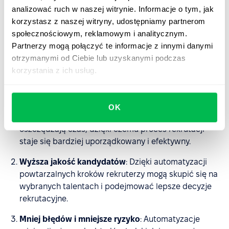
analizować ruch w naszej witrynie. Informacje o tym, jak
Dlaczego automatyzacje
korzystasz z naszej witryny, udostępniamy partnerom
modułu Recruit to must-have
społecznościowym, reklamowym i analitycznym.
rekrutacji?
Partnerzy mogą połączyć te informacje z innymi danymi
otrzymanymi od Ciebie lub uzyskanymi podczas
Oto trzy główne powody, dla których automatyzacje
korzystania z ich usług.
procesu rekrutacyjnego zmieniają zasady gry:
Lepiej zorganizowany proces rekrutacyjny
:
OK
Automatyzacje eliminują rutynowe zadania i
oszczędzają czas, dzięki czemu proces rekrutacji
staje się bardziej uporządkowany i efektywny.
Wyższa jakość kandydatów
: Dzięki automatyzacji
powtarzalnych kroków rekruterzy mogą skupić się na
wybranych talentach i podejmować lepsze decyzje
rekrutacyjne.
Mniej błędów i mniejsze ryzyko
: Automatyzacje