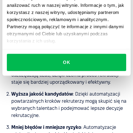
analizować ruch w naszej witrynie. Informacje o tym, jak
Dlaczego automatyzacje
korzystasz z naszej witryny, udostępniamy partnerom
modułu Recruit to must-have
społecznościowym, reklamowym i analitycznym.
rekrutacji?
Partnerzy mogą połączyć te informacje z innymi danymi
otrzymanymi od Ciebie lub uzyskanymi podczas
Oto trzy główne powody, dla których automatyzacje
korzystania z ich usług.
procesu rekrutacyjnego zmieniają zasady gry:
Lepiej zorganizowany proces rekrutacyjny
:
OK
Automatyzacje eliminują rutynowe zadania i
oszczędzają czas, dzięki czemu proces rekrutacji
staje się bardziej uporządkowany i efektywny.
Wyższa jakość kandydatów
: Dzięki automatyzacji
powtarzalnych kroków rekruterzy mogą skupić się na
wybranych talentach i podejmować lepsze decyzje
rekrutacyjne.
Mniej błędów i mniejsze ryzyko
: Automatyzacje