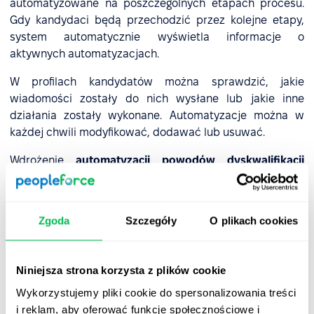
automatyzowane na poszczególnych etapach procesu.
Gdy kandydaci będą przechodzić przez kolejne etapy,
system automatycznie wyświetla informacje o
aktywnych automatyzacjach.
W profilach kandydatów można sprawdzić, jakie
wiadomości zostały do nich wysłane lub jakie inne
działania zostały wykonane. Automatyzacje można w
każdej chwili modyfikować, dodawać lub usuwać.
Wdrożenie
automatyzacji powodów dyskwalifikacji
kandydata
działa w podobny sposób. Kiedy kandydat
zostaje zdyskwalifikowany z określonego powodu,
system automatycznie uruchamia przypisane działania.
Zgoda
Szczegóły
O plikach cookies
Niniejsza strona korzysta z plików cookie
Szczegółowe informacje na temat konfiguracji
Wykorzystujemy pliki cookie do spersonalizowania treści
automatyzacji znajdziesz
w bazie wiedzy PeopleForce
.
i reklam, aby oferować funkcje społecznościowe i