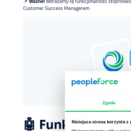
📌
Ważne!
Wdrażamy tę funkcjonalność stopniowo. J
Customer Success Managerem.
Zgoda
🤖 Funkcje AI, któ
Niniejsza strona korzysta z
Wykorzystujemy pliki cookie 