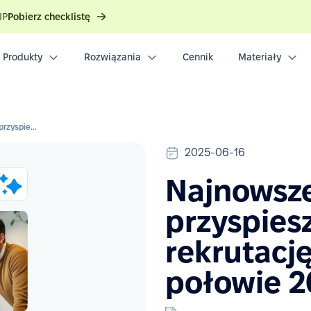
IP
Pobierz checklistę
Produkty
Rozwiązania
Cennik
Materiały
Najnowsze funkcje, które przyspieszą Twoją rekrutację w drugiej połowie 2025 roku
2025-06-16
Najnowsze
przyspies
rekrutację
połowie 2