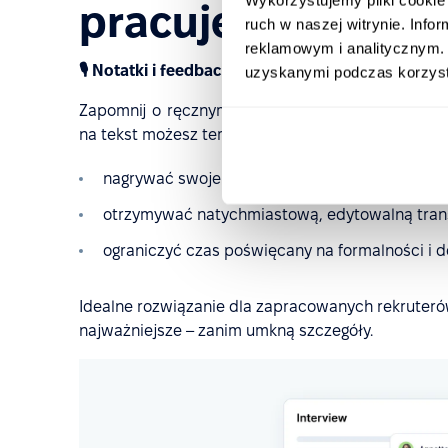
pracujesz
ruch w naszej witrynie. Inf
reklamowym i analitycznym. 
🎙️ Notatki i feedback głosowy
uzyskanymi podczas korzysta
Zapomnij o ręcznym przepisywaniu notatek po ro
na tekst możesz teraz:
nagrywać swoje spostrzeżenia i komentarze g
otrzymywać natychmiastową, edytowalną trans
ograniczyć czas poświęcany na formalności i 
Idealne rozwiązanie dla zapracowanych rekruterów
najważniejsze – zanim umkną szczegóły.