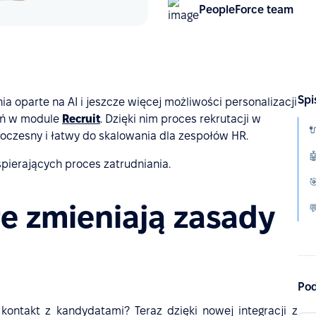
PeopleForce team
Spi
ia oparte na AI i jeszcze więcej możliwości personalizacji
eń w module
Recruit
. Dzięki nim proces rekrutacji w

woczesny i łatwy do skalowania dla zespołów HR.

pierających proces zatrudniania.

óre zmieniają zasady

Pod
 kontakt z kandydatami? Teraz dzięki nowej integracji z