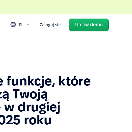
Umów demo
PL
Zaloguj się
 funkcje, które
zą Twoją
 w drugiej
025 roku