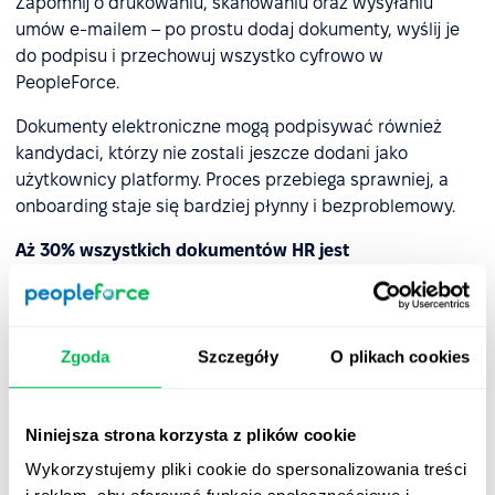
Zapomnij o drukowaniu, skanowaniu oraz wysyłaniu
umów e-mailem – po prostu dodaj dokumenty, wyślij je
do podpisu i przechowuj wszystko cyfrowo w
PeopleForce.
Dokumenty elektroniczne mogą podpisywać również
kandydaci, którzy nie zostali jeszcze dodani jako
użytkownicy platformy. Proces przebiega sprawniej, a
onboarding staje się bardziej płynny i bezproblemowy.
Aż 30% wszystkich dokumentów HR jest
podpisywanych na etapie preboardingu i onboardingu
.
Integracja PeopleForce z Autenti umożliwia nowym
pracownikom podpisanie wszystkich wymaganych
Zgoda
Szczegóły
O plikach cookies
dokumentów w formie cyfrowej – zgodnie z przepisami,
już od pierwszego dnia i bez dodatkowych kroków.
Niniejsza strona korzysta z plików cookie
Pobierz e-book
i sprawdź, kiedy wystarczy
Wykorzystujemy pliki cookie do spersonalizowania treści
e-podpis, a kiedy potrzebny jest podpis