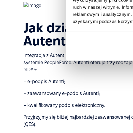
ruch w naszej witrynie. Inf
reklamowym i analitycznym. 
uzyskanymi podczas korzysta
Jak działa integra
Autenti?
Integracja z Autenti zapewnia płynny i prawnie
systemie PeopleForce. Autenti oferuje trzy rodza
eIDAS:
– e-podpis Autenti;
– zaawansowany e-podpis Autenti;
– kwalifikowany podpis elektroniczny.
Przyjrzyjmy się bliżej najbardziej zaawansowanej
(QES).