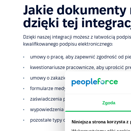
Jakie dokumenty
dzięki tej integrac
Dzięki naszej integracji możesz z łatwością pod
kwalifikowanego podpisu elektronicznego:
umowy o pracę, aby zapewnić zgodność od pi
kwestionariusze pracownicze, aby uprościć pr
umowy o zakazie konkurencji i o poufności;
formularze medyczne i podatkowe;
zaświadczenia pracownicze, w tym zaświadcze
Zgoda
wypowiedzenia umów;
pozostałe typy dokumentów związane z zatrud
Niniejsza strona korzysta z
Wykorzystujemy pliki cookie 