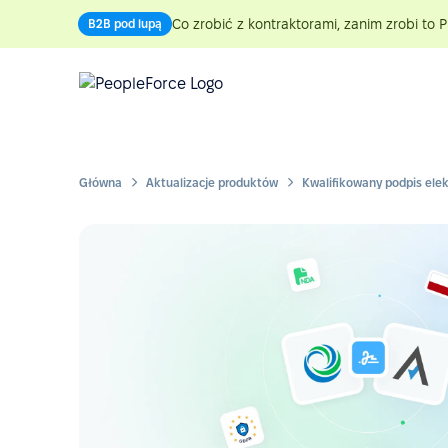
Co zrobić z kontraktorami, zanim zrobi to P
B2B pod lupą
Główna
Aktualizacje produktów