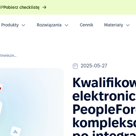
IP
Pobierz checklistę
Produkty
Rozwiązania
Cennik
Materiały
Kwalifikowany podpis elektroniczny w PeopleForce – kompleksowy przewodnik po integracji z Autenti
2025-05-27
Kwalifiko
elektroni
PeopleFor
kompleks
po integra