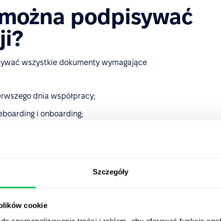
 można podpisywać
ji?
pisywać wszystkie dokumenty wymagające
erwszego dnia współpracy;
eboarding i onboarding;
nia o niekaralności i dokumenty pełnomocnictwa;
Szczegóły
nieniem.
 plików cookie
do spersonalizowania treści i reklam, aby oferować funkcje sp