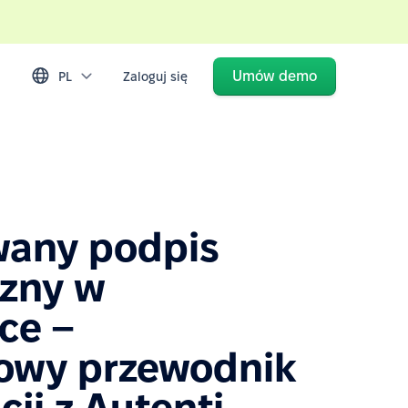
Umów demo
PL
Zaloguj się
wany podpis
czny w
ce –
owy przewodnik
cji z Autenti