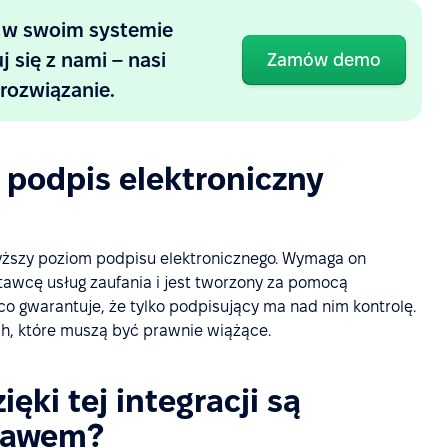
y w swoim systemie
się z nami – nasi
Zamów demo
rozwiązanie.
 podpis elektroniczny
wyższy poziom podpisu elektronicznego. Wymaga on
tawcę usług zaufania i jest tworzony za pomocą
o gwarantuje, że tylko podpisujący ma nad nim kontrolę.
h, które muszą być prawnie wiążące.
ęki tej integracji są
prawem?