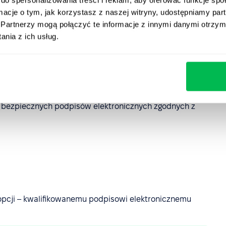
ormacje o tym, jak korzystasz z naszej witryny, udostępniamy p
Partnerzy mogą połączyć te informacje z innymi danymi otrzym
nia z ich usług.
cja PeopleForce i
 wiążący proces podpisywania dokumentów bezpośrednio w
je bezpiecznych podpisów elektronicznych zgodnych z
 opcji – kwalifikowanemu podpisowi elektronicznemu