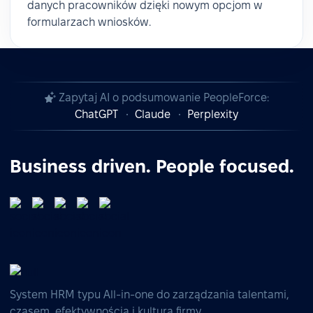
danych pracowników dzięki nowym opcjom w
formularzach wniosków.
Zapytaj AI o podsumowanie PeopleForce:
ChatGPT
Claude
Perplexity
Business driven. People focused.
System HRM typu All-in-one do zarządzania talentami,
czasem, efektywnością i kulturą firmy.