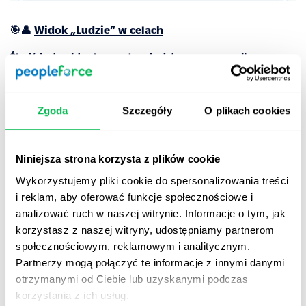
🎯👤
Widok „Ludzie” w celach
Śledź indywidualny wpływ każdego pracownika
Nowa zakładka
People
w module Celów daje
menedżerom i działom HR szczegółowy wgląd w to, jak
Zgoda
Szczegóły
O plikach cookies
każdy pracownik przyczynia się do realizacji wspólnych
celów.
Niniejsza strona korzysta z plików cookie
Zobacz postępy w celach firmowych, zespołowych i
indywidualnych — a także dane zbiorcze, takie jak
Wykorzystujemy pliki cookie do spersonalizowania treści
rozkład statusów i ogólny poziom realizacji celów.
i reklam, aby oferować funkcje społecznościowe i
analizować ruch w naszej witrynie. Informacje o tym, jak
To prosty, ale potężny sposób, by zobaczyć, jak
korzystasz z naszej witryny, udostępniamy partnerom
indywidualne wysiłki napędzają sukces całej organizacji.
społecznościowym, reklamowym i analitycznym.
Partnerzy mogą połączyć te informacje z innymi danymi
❗
Wdrażane stopniowo.
Aby przetestować funkcję
otrzymanymi od Ciebie lub uzyskanymi podczas
wcześniej, skontaktuj się ze swoim
Customer Success
korzystania z ich usług.
Managerem
.