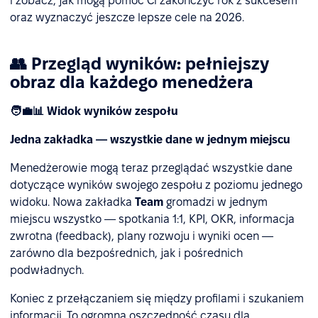
i zobacz, jak mogą pomóc Ci zakończyć rok z sukcesem
oraz wyznaczyć jeszcze lepsze cele na 2026.
👥 Przegląd wyników: pełniejszy
obraz dla każdego menedżera
🧑‍💼📊 Widok wyników zespołu
Jedna zakładka — wszystkie dane w jednym miejscu
Menedżerowie mogą teraz przeglądać wszystkie dane
dotyczące wyników swojego zespołu z poziomu jednego
widoku. Nowa zakładka
Team
gromadzi w jednym
miejscu wszystko — spotkania 1:1, KPI, OKR, informacja
zwrotna (feedback), plany rozwoju i wyniki ocen —
zarówno dla bezpośrednich, jak i pośrednich
podwładnych.
Koniec z przełączaniem się między profilami i szukaniem
informacji. To ogromna oszczędność czasu dla