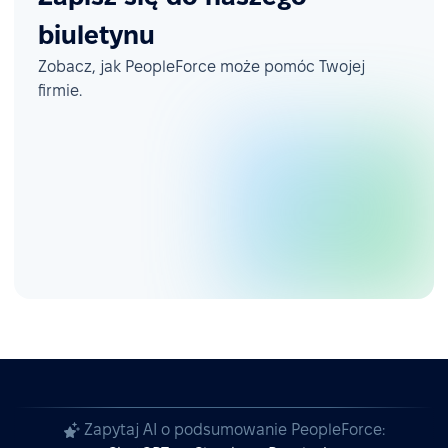
biuletynu
Zobacz, jak PeopleForce może pomóc Twojej
firmie.
Zapytaj AI o podsumowanie PeopleForce: