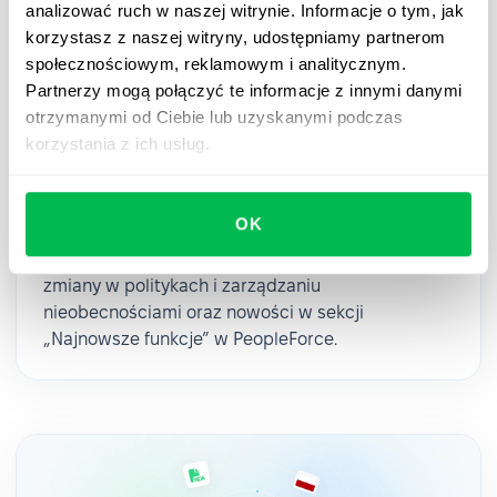
analizować ruch w naszej witrynie. Informacje o tym, jak
korzystasz z naszej witryny, udostępniamy partnerom
społecznościowym, reklamowym i analitycznym.
Partnerzy mogą połączyć te informacje z innymi danymi
Updates
2025-06-11
otrzymanymi od Ciebie lub uzyskanymi podczas
korzystania z ich usług.
Najnowsze funkcje w politykach
urlopowych i zarządzaniu
nieobecnościami w 2025 roku
OK
Pierwsze pół 2025 za nami! Sprawdź kluczowe
zmiany w politykach i zarządzaniu
nieobecnościami oraz nowości w sekcji
„Najnowsze funkcje” w PeopleForce.