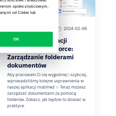
artnerom społecznościowym,
anymi od Ciebie lub
Updates
2024-02-06
OK
Ulepszenia aplikacji
mobilnej PeopleForce:
Zarządzanie folderami
dokumentów
Aby pracowało Ci się wygodniej i szybciej,
wprowadziliśmy kolejne usprawnienia w
naszej aplikacji mobilnej! ✨ Teraz możesz
zarządzać dokumentami za pomocą
folderów. Zobacz, jak będzie to działać w
praktyce.