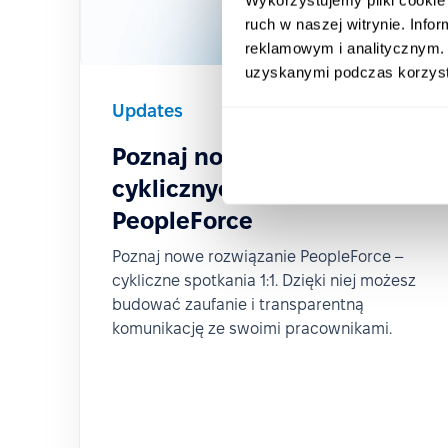
ruch w naszej witrynie. Inf
reklamowym i analitycznym. 
uzyskanymi podczas korzysta
Updates
2024-03-04
Poznaj nową funkcję
cyklicznych spotkań 1:1 w
PeopleForce
Poznaj nowe rozwiązanie PeopleForce –
cykliczne spotkania 1:1. Dzięki niej możesz
budować zaufanie i transparentną
komunikację ze swoimi pracownikami.