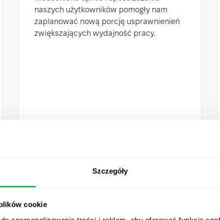
naszych użytkowników pomogły nam
zaplanować nową porcję usprawnienień
zwiększających wydajność pracy.
Szczegóły
 plików cookie
do spersonalizowania treści i reklam, aby oferować funkcje sp