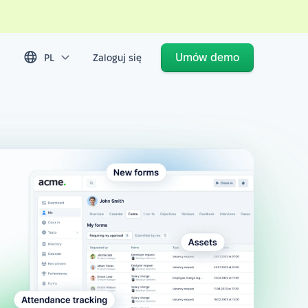
Umów demo
PL
Zaloguj się