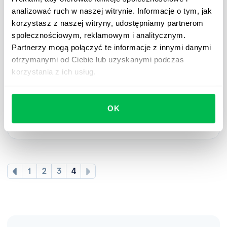
analizować ruch w naszej witrynie. Informacje o tym, jak
korzystasz z naszej witryny, udostępniamy partnerom
społecznościowym, reklamowym i analitycznym.
Updates
2022-12-14
Partnerzy mogą połączyć te informacje z innymi danymi
otrzymanymi od Ciebie lub uzyskanymi podczas
Automatyczne przepływy pracy dla
korzystania z ich usług.
wydarzeń zespołowych i procesów HR
Dla nowoczesnego działu HR właściwie
zaplanowany przepływ pracy – workflow – jest
OK
wręcz niezbędny.
1
2
3
4