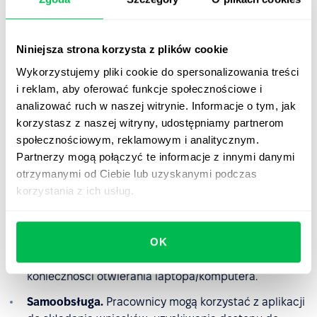
Niniejsza strona korzysta z plików cookie
Wykorzystujemy pliki cookie do spersonalizowania treści
i reklam, aby oferować funkcje społecznościowe i
analizować ruch w naszej witrynie. Informacje o tym, jak
korzystasz z naszej witryny, udostępniamy partnerom
Zalety aplikacji mobilnej
społecznościowym, reklamowym i analitycznym.
PeopleForce
Partnerzy mogą połączyć te informacje z innymi danymi
otrzymanymi od Ciebie lub uzyskanymi podczas
Niezawodność.
Aplikacja jest chroniona przez
korzystania z ich usług.
uwierzytelnianie dwuskładnikowe, zapewniając
bezpieczeństwo danych.
OK
Dostępność.
Podstawowe zapytania mogą być
szybko rozpatrzone z poziomu smartfona, bez
konieczności otwierania laptopa/komputera.
Samoobsługa.
Pracownicy mogą korzystać z aplikacji