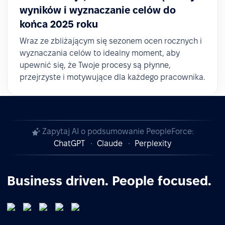
wyników i wyznaczanie celów do
końca 2025 roku
Wraz ze zbliżającym się sezonem ocen rocznych i
wyznaczania celów to idealny moment, aby
upewnić się, że Twoje procesy są płynne,
przejrzyste i motywujące dla każdego pracownika.
Zapytaj AI o podsumowanie PeopleForce:
ChatGPT
Claude
Perplexity
Business driven. People focused.