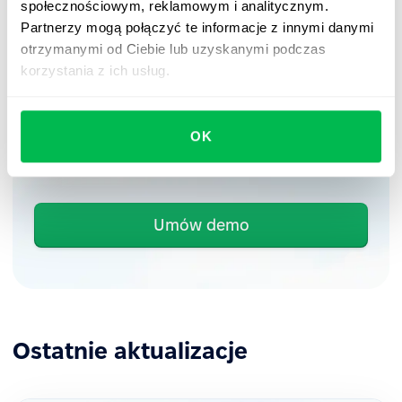
społecznościowym, reklamowym i analitycznym.
Partnerzy mogą połączyć te informacje z innymi danymi
otrzymanymi od Ciebie lub uzyskanymi podczas
Spotkaj się z nami na
korzystania z ich usług.
bezpłatnym demo
OK
Zobacz, jak PeopleForce może pomóc Twojej
firmie.
Umów demo
Ostatnie aktualizacje