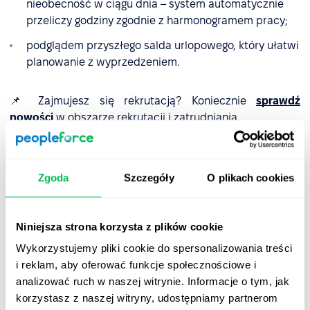
nieobecność w ciągu dnia – system automatycznie
przeliczy godziny zgodnie z harmonogramem pracy;
podglądem przyszłego salda urlopowego, który ułatwi
planowanie z wyprzedzeniem.
📌 Zajmujesz się rekrutacją? Koniecznie
sprawdź
nowości
w obszarze rekrutacji i zatrudniania.
📌 Wszystkie informacje o aktualizacjach znajdziesz
zawsze tutaj
, a dodatkowe wskazówki i porady – w
Zgoda
Szczegóły
O plikach cookies
naszym
Centrum Pomocy
.
Masz pytania po przeczytaniu podsumowania?
Skontaktuj się bezpośrednio ze swoim Customer Success
Niniejsza strona korzysta z plików cookie
Managerem – jesteśmy tu, by Cię wspierać.
Wykorzystujemy pliki cookie do spersonalizowania treści
i reklam, aby oferować funkcje społecznościowe i
PS
I nie zapomnij zaglądać tu regularnie, żeby być na
analizować ruch w naszej witrynie. Informacje o tym, jak
bieżąco!
korzystasz z naszej witryny, udostępniamy partnerom