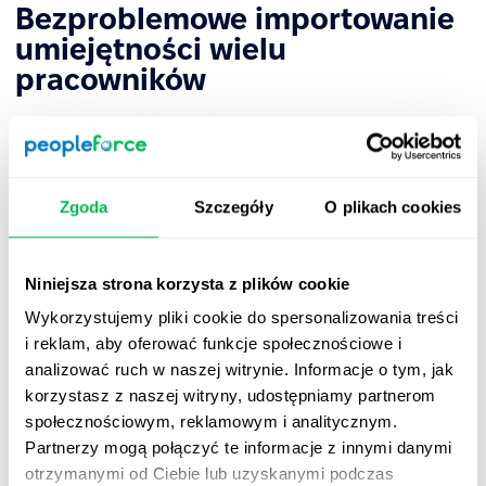
Bezproblemowe importowanie
umiejętności wielu
pracowników
Bez problemu dodawaj do PeopleForce poziomy
umiejętności pracowników – wystarczy Ci do tego plik
Excel, a w nim ID pracownika wraz z przypisanymi
umiejętnościami. Wszystkie umiejętności zostaną płynnie
Zgoda
Szczegóły
O plikach cookies
zintegrowane z profilem danego pracownika wraz z
odpowiadającymi im poziomami umiejętności. Usprawni
to zarządzanie umiejętnościami i wyeliminuje
Niniejsza strona korzysta z plików cookie
konieczność manualnego wprowadzania tych informacji
Wykorzystujemy pliki cookie do spersonalizowania treści
przez pracowników podczas onboardingu, oszczędzając
i reklam, aby oferować funkcje społecznościowe i
czas i wysiłek wszystkich zaangażowanych stron.
analizować ruch w naszej witrynie. Informacje o tym, jak
korzystasz z naszej witryny, udostępniamy partnerom
Dowiedz się więcej
społecznościowym, reklamowym i analitycznym.
Partnerzy mogą połączyć te informacje z innymi danymi
otrzymanymi od Ciebie lub uzyskanymi podczas