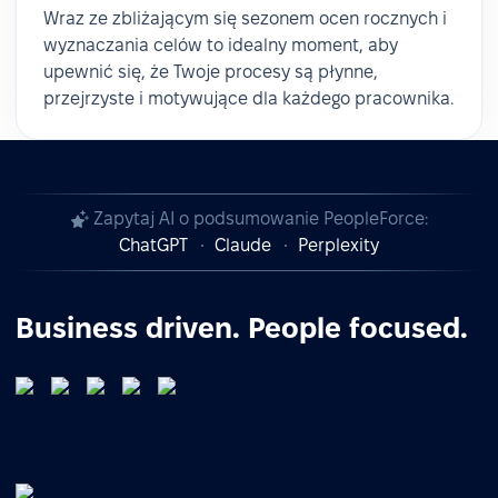
Wraz ze zbliżającym się sezonem ocen rocznych i
wyznaczania celów to idealny moment, aby
upewnić się, że Twoje procesy są płynne,
przejrzyste i motywujące dla każdego pracownika.
Zapytaj AI o podsumowanie PeopleForce:
ChatGPT
Claude
Perplexity
Business driven. People focused.