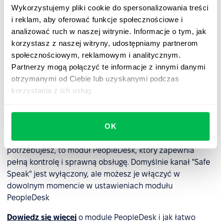
Nie potrzebujesz innych
Wykorzystujemy pliki cookie do spersonalizowania treści
i reklam, aby oferować funkcje społecznościowe i
narzędzi, aby zadbać o
analizować ruch w naszej witrynie. Informacje o tym, jak
anonimowe zgłaszanie
korzystasz z naszej witryny, udostępniamy partnerom
nieprawidłowości.
społecznościowym, reklamowym i analitycznym.
Partnerzy mogą połączyć te informacje z innymi danymi
Mamy nadzieję, że Twój zespół nigdy nie będzie musiał
otrzymanymi od Ciebie lub uzyskanymi podczas
korzystać z funkcji "Safe Speak". Jeśli jednak zajdzie taka
korzystania z ich usług.
potrzeba, "Safe Speak" będzie
najlepszym narzędziem
do zgłaszania nieprawidłowości.
OK
To tanie i proste rozwiązanie, które nie wymaga żadnego
kodowania ani dodatkowych integracji. Wszystko, czego
potrzebujesz, to moduł PeopleDesk, który zapewnia
pełną kontrolę i sprawną obsługę. Domyślnie kanał "Safe
Speak" jest wyłączony, ale możesz je włączyć w
dowolnym momencie w ustawieniach modułu
PeopleDesk
Dowiedz się więcej
o module PeopleDesk i jak łatwo