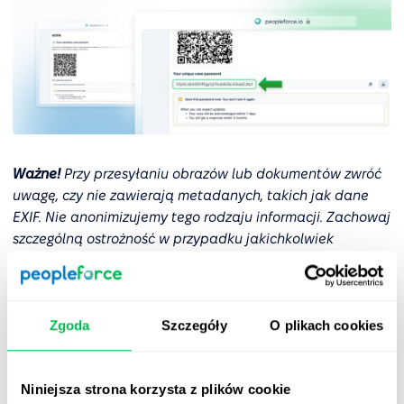
Ważne!
Przy przesyłaniu obrazów lub dokumentów zwróć
uwagę, czy nie zawierają metadanych, takich jak dane
EXIF. Nie anonimizujemy tego rodzaju informacji. Zachowaj
szczególną ostrożność w przypadku jakichkolwiek
potencjalnie niebezpiecznych informacji.
Unikalna struktura łącza do firmowej strony zgłaszania
nieprawidłowości uniemożliwia użycie wzorca w celu
Zgoda
Szczegóły
O plikach cookies
uzyskania dostępu do podobnych stron w przypadku
innych firm.
Niniejsza strona korzysta z plików cookie