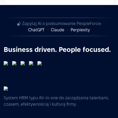
Zapytaj AI o podsumowanie PeopleForce:
ChatGPT
Claude
Perplexity
Business driven. People focused.
System HRM typu All-in-one do zarządzania talentami,
czasem, efektywnością i kulturą firmy.