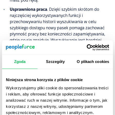
masz pod ręką.
Usprawniona praca
. Dzięki szybkim skrótom do
najczęściej wykorzystywanych funkcji i
przechowywaniu historii wyszukiwania w celu
szybkiego dostępu nowy pasek pomaga zachować
płynność pracy bez konieczności zapamiętywania,
gdzie co się znajduje. Wyszukiwanie jest bardziej
intuicyjne, co pozwala skupić się na pracy, zamiast
tracić czas na szukanie narzędzi.
Zgoda
Szczegóły
O plikach cookies
Mamy nadzieję, że powyższe aktualizacje ułatwią Ci
korzystanie z PeopleForce oraz sprawią, że będzie ono
szybsze, bardziej intuicyjne i bezproblemowe. Zmiany w
Niniejsza strona korzysta z plików cookie
pasku wyszukiwania są już dostępne, natomiast nowy
Wykorzystujemy pliki cookie do spersonalizowania treści
pasek boczny zostanie udostępniony na początku
i reklam, aby oferować funkcje społecznościowe i
stycznia. Stay tuned!
analizować ruch w naszej witrynie. Informacje o tym, jak
korzystasz z naszej witryny, udostępniamy partnerom
Jak zawsze czekamy na Twoją opinię na temat
społecznościowym, reklamowym i analitycznym.
wprowadzanych usprawnień. Jeśli masz dodatkowe