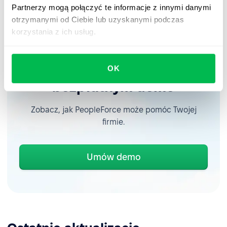
Partnerzy mogą połączyć te informacje z innymi danymi
pytania lub chcesz dowiedzieć się więcej, napisz do nas!
otrzymanymi od Ciebie lub uzyskanymi podczas
korzystania z ich usług.
Spotkaj się z nami na
OK
bezpłatnym demo
Zobacz, jak PeopleForce może pomóc Twojej
firmie.
Umów demo