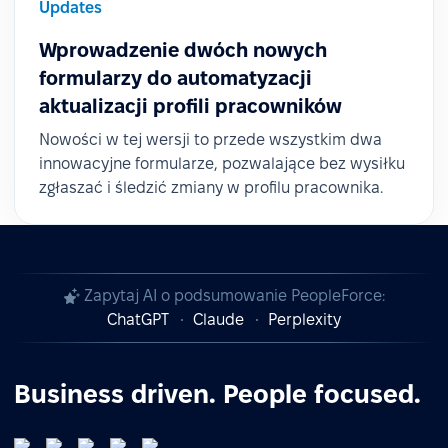
Updates
Wprowadzenie dwóch nowych
formularzy do automatyzacji
aktualizacji profili pracowników
Nowości w tej wersji to przede wszystkim dwa
innowacyjne formularze, pozwalające bez wysiłku
zgłaszać i śledzić zmiany w profilu pracownika.
Zapytaj AI o podsumowanie PeopleForce:
ChatGPT
Claude
Perplexity
Business driven. People focused.