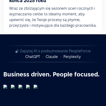
końca 2025 roku
Wraz ze zbliżającym się sezonem ocen rocznych i
wyznaczania celów to idealny moment, aby
upewnić się, że Twoje procesy są płynne,
przejrzyste i motywujące dla każdego pracownika.
Zapytaj AI o podsumowanie PeopleForce:
ChatGPT
Claude
Perplexity
Business driven. People focused.