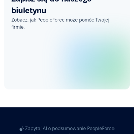
biuletynu
Zobacz, jak PeopleForce może pomóc Twojej
firmie.
Zapytaj AI o podsumowanie PeopleForce: