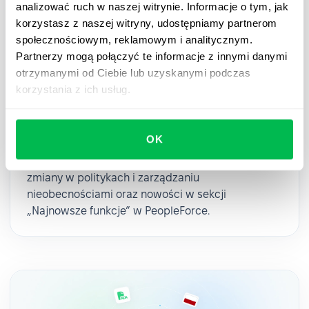
analizować ruch w naszej witrynie. Informacje o tym, jak
korzystasz z naszej witryny, udostępniamy partnerom
społecznościowym, reklamowym i analitycznym.
Partnerzy mogą połączyć te informacje z innymi danymi
Updates
2025-06-11
otrzymanymi od Ciebie lub uzyskanymi podczas
korzystania z ich usług.
Najnowsze funkcje w politykach
urlopowych i zarządzaniu
nieobecnościami w 2025 roku
OK
Pierwsze pół 2025 za nami! Sprawdź kluczowe
zmiany w politykach i zarządzaniu
nieobecnościami oraz nowości w sekcji
„Najnowsze funkcje” w PeopleForce.