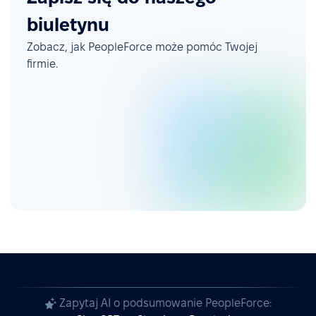
biuletynu
Zobacz, jak PeopleForce może pomóc Twojej
firmie.
Zapytaj AI o podsumowanie PeopleForce: