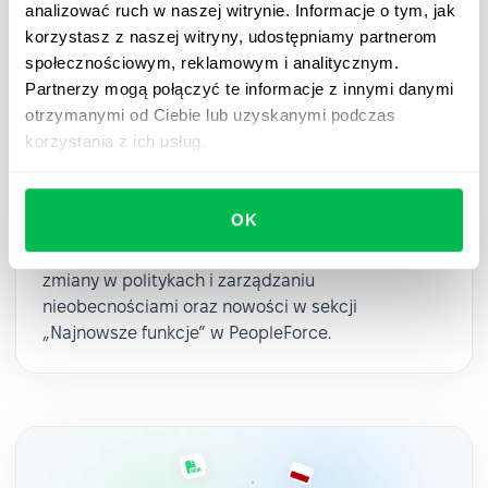
analizować ruch w naszej witrynie. Informacje o tym, jak
korzystasz z naszej witryny, udostępniamy partnerom
społecznościowym, reklamowym i analitycznym.
Partnerzy mogą połączyć te informacje z innymi danymi
Updates
2025-06-11
otrzymanymi od Ciebie lub uzyskanymi podczas
korzystania z ich usług.
Najnowsze funkcje w politykach
urlopowych i zarządzaniu
nieobecnościami w 2025 roku
OK
Pierwsze pół 2025 za nami! Sprawdź kluczowe
zmiany w politykach i zarządzaniu
nieobecnościami oraz nowości w sekcji
„Najnowsze funkcje” w PeopleForce.