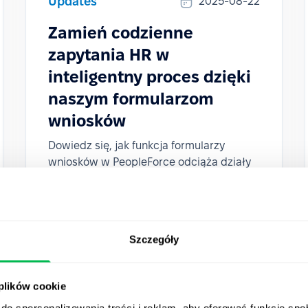
Updates
2025-08-22
Zamień codzienne
zapytania HR w
inteligentny proces dzięki
naszym formularzom
wniosków
Dowiedz się, jak funkcja formularzy
wniosków w PeopleForce odciąża działy
HR od powtarzalnych próśb i pytań dzięki
ścieżkom akceptacji, procesom oraz
automatycznej aktualizacji profili.
Szczegóły
 plików cookie
do spersonalizowania treści i reklam, aby oferować funkcje sp