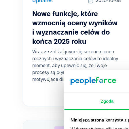
Updates
2025-10-08
Nowe funkcje, które
wzmocnią oceny wyników
i wyznaczanie celów do
końca 2025 roku
Wraz ze zbliżającym się sezonem ocen
rocznych i wyznaczania celów to idealny
moment, aby upewnić się, że Twoje
procesy są płynne, przejrzyste i
motywujące dla każdego pracownika.
Zgoda
Niniejsza strona korzysta z
Wykorzystujemy pliki cookie 