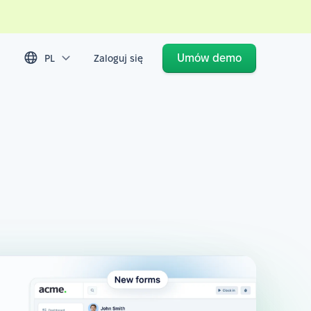
Umów demo
PL
Zaloguj się