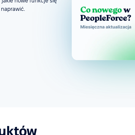
 jakie nowe funkcje się
 naprawić.
duktów