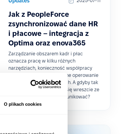
Updates
2025-07-11
Jak z PeopleForce
zsynchronizować dane HR
i płacowe – integracja z
Optima oraz enova365
Zarządzanie obszarem kadr i płac
oznacza pracę w kilku różnych
narzędziach, konieczność współpracy
między działami oraz ręczne operowanie
na arkuszach kalkulacyjnych. A gdyby tak
systemy HRM i ERP mogły się wreszcie ze
sobą bezproblemowo komunikować?
O plikach cookies
ołecznościowe i analizować