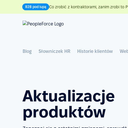
Co zrobić z kontraktorami, zanim zrobi to P
B2B pod lupą
Blog
Słowniczek HR
Historie klientów
Web
Aktualizacje
produktów