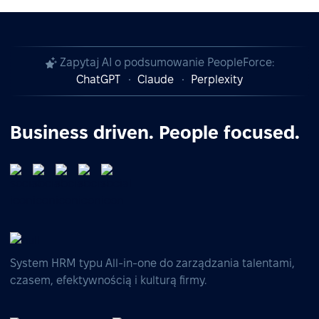
Zapytaj AI o podsumowanie PeopleForce:
ChatGPT
Claude
Perplexity
Business driven. People focused.
System HRM typu All-in-one do zarządzania talentami,
czasem, efektywnością i kulturą firmy.