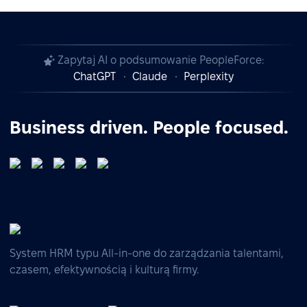
Zapytaj AI o podsumowanie PeopleForce:
ChatGPT
Claude
Perplexity
Business driven. People focused.
System HRM typu All-in-one do zarządzania talentami,
czasem, efektywnością i kulturą firmy.