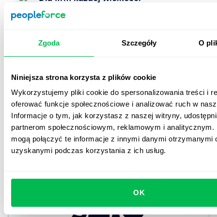
Niezależnie od tego, czy jesteś startupem, czy dużą
organizacją z tysiącami pracowników – PeopleForce
skaluje się razem z Tobą.
Zgoda
Szczegóły
O pli
Start bez ryzyka
Niniejsza strona korzysta z plików cookie
Skorzystaj z bezpłatnej wersji demo oraz 14-
dniowego okresu próbnego i testuj wszystkie
Wykorzystujemy pliki cookie do spersonalizowania treści i r
funkcje bez żadnych zobowiązań.
oferować funkcje społecznościowe i analizować ruch w nasze
Informacje o tym, jak korzystasz z naszej witryny, udostęp
Już od
partnerom społecznościowym, reklamowym i analitycznym. 
mogą połączyć te informacje z innymi danymi otrzymanymi o
uzyskanymi podczas korzystania z ich usług.
Standard Miesięcznie Plan
2.5
OK
$