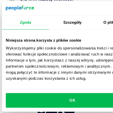
Niezależnie od tego, czy jesteś startupem, czy dużą
organizacją z tysiącami pracowników – PeopleForce
skaluje się razem z Tobą.
Zgoda
Szczegóły
O pli
Start bez ryzyka
Niniejsza strona korzysta z plików cookie
Skorzystaj z bezpłatnej wersji demo oraz 14-
dniowego okresu próbnego i testuj wszystkie
Wykorzystujemy pliki cookie do spersonalizowania treści i r
funkcje bez żadnych zobowiązań.
oferować funkcje społecznościowe i analizować ruch w nasze
Informacje o tym, jak korzystasz z naszej witryny, udostęp
Już od
partnerom społecznościowym, reklamowym i analitycznym. 
mogą połączyć te informacje z innymi danymi otrzymanymi o
uzyskanymi podczas korzystania z ich usług.
Standard Miesięcznie Plan
2.5
OK
$