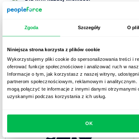
Niezależnie od tego, czy jesteś startupem, czy dużą
organizacją z tysiącami pracowników – PeopleForce
skaluje się razem z Tobą.
Zgoda
Szczegóły
O pli
Start bez ryzyka
Niniejsza strona korzysta z plików cookie
Skorzystaj z bezpłatnej wersji demo oraz 14-
dniowego okresu próbnego i testuj wszystkie
Wykorzystujemy pliki cookie do spersonalizowania treści i r
funkcje bez żadnych zobowiązań.
oferować funkcje społecznościowe i analizować ruch w nasze
Informacje o tym, jak korzystasz z naszej witryny, udostęp
Już od
partnerom społecznościowym, reklamowym i analitycznym. 
mogą połączyć te informacje z innymi danymi otrzymanymi o
uzyskanymi podczas korzystania z ich usług.
Standard Miesięcznie Plan
2.5
OK
$