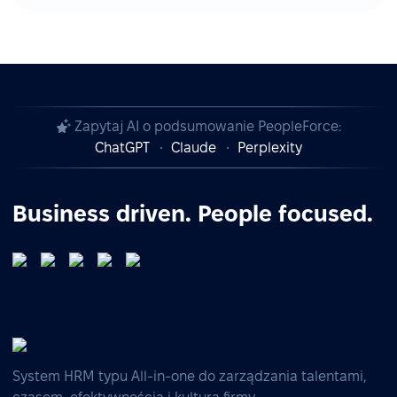
Zapytaj AI o podsumowanie PeopleForce:
ChatGPT
Claude
Perplexity
Business driven. People focused.
System HRM typu All-in-one do zarządzania talentami,