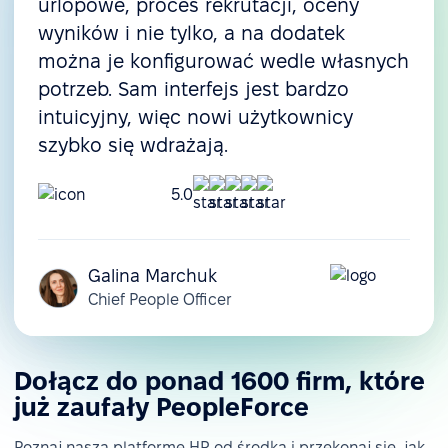
urlopowe, proces rekrutacji, oceny
wyników i nie tylko, a na dodatek
można je konfigurować wedle własnych
potrzeb. Sam interfejs jest bardzo
intuicyjny, więc nowi użytkownicy
szybko się wdrażają.
5.0
Galina Marchuk
Chief People Officer
Dołącz do ponad 1600 firm, które
już zaufały PeopleForce
Poznaj naszą platformę HR od środka i przekonaj się, jak