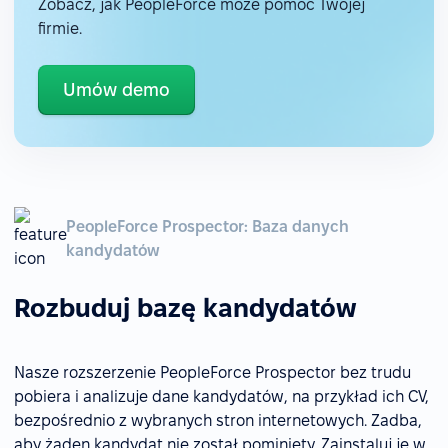
Zobacz, jak PeopleForce może pomóc Twojej
firmie.
Umów demo
PeopleForce Prospector: Baza danych
kandydatów
Rozbuduj bazę kandydatów
Nasze rozszerzenie PeopleForce Prospector bez trudu
pobiera i analizuje dane kandydatów, na przykład ich CV,
bezpośrednio z wybranych stron internetowych. Zadba,
aby żaden kandydat nie został pominięty. Zainstaluj je w