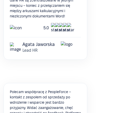
dane HR są zcentralizowane w jednym
miejscu – koniec z przełączaniem się
między arkuszami kalkulacyjnymi i
niezliczonymi dokumentami Word!
5.0
Agata Jaworska
Lead HR
Polecam współpracę z PeopleForce –
kontakt z zespołem od sprzedaży po
wdrożenie i wsparcie jest bardzo
przyjazny. Widać zaangażowanie, chęć