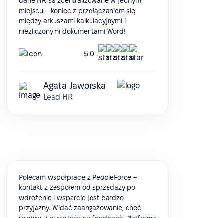
dane HR są zcentralizowane w jednym
miejscu – koniec z przełączaniem się
między arkuszami kalkulacyjnymi i
niezliczonymi dokumentami Word!
5.0
Agata Jaworska
Lead HR
Polecam współpracę z PeopleForce –
kontakt z zespołem od sprzedaży po
wdrożenie i wsparcie jest bardzo
przyjazny. Widać zaangażowanie, chęć