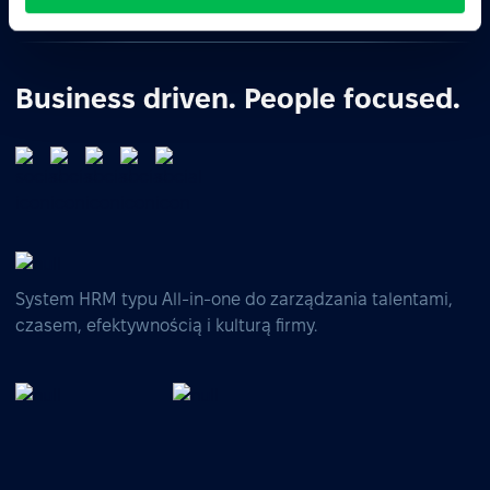
ChatGPT
Claude
Perplexity
Business driven. People focused.
System HRM typu All-in-one do zarządzania talentami,
czasem, efektywnością i kulturą firmy.