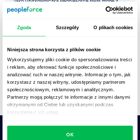
"Jako użytkowniczka PeopleForce HRM mogę z
pełnym przekonaniem powiedzieć, że to jedno z
najbardziej kompleksowych oprogramowań HR, z
jakimi miałam do czynienia. Możliwość
Zgoda
Szczegóły
O plikach cookies
scentralizowania wszystkich danych HR w jednym
miejscu to spełnienie marzeń – koniec z
żonglowaniem arkuszami kalkulacyjnymi i
Niniejsza strona korzysta z plików cookie
niezliczonymi dokumentami Word! Oszczędzamy
Wykorzystujemy pliki cookie do spersonalizowania treści
czas, pracujemy mądrzej i działamy spójnie."
i reklam, aby oferować funkcje społecznościowe i
Agata Jaworska
analizować ruch w naszej witrynie. Informacje o tym, jak
Payroll Manager,
Macopedia
korzystasz z naszej witryny, udostępniamy partnerom
społecznościowym, reklamowym i analitycznym.
Partnerzy mogą połączyć te informacje z innymi danymi
otrzymanymi od Ciebie lub uzyskanymi podczas
korzystania z ich usług.
OK
Zapytaj AI o podsumowanie PeopleForce: