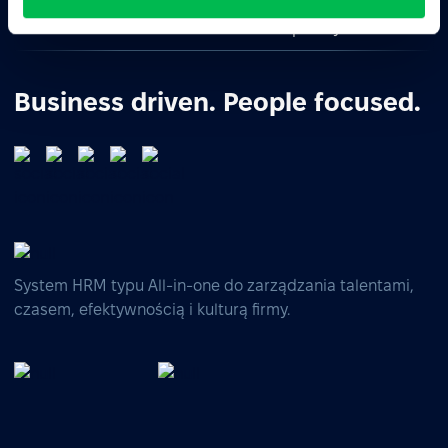
Zapytaj AI o podsumowanie PeopleForce:
ChatGPT
Claude
Perplexity
Business driven. People focused.
System HRM typu All-in-one do zarządzania talentami,
czasem, efektywnością i kulturą firmy.