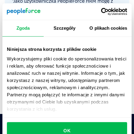
"Jako użytkowniczka PeopleForce HRM mogę z
pełnym przekonaniem powiedzieć, że to jedno z
najbardziej kompleksowych oprogramowań HR, z
jakimi miałam do czynienia. Możliwość
Zgoda
Szczegóły
O plikach cookies
scentralizowania wszystkich danych HR w jednym
miejscu to spełnienie marzeń – koniec z
żonglowaniem arkuszami kalkulacyjnymi i
Niniejsza strona korzysta z plików cookie
niezliczonymi dokumentami Word! Oszczędzamy
czas, pracujemy mądrzej i działamy spójnie."
Wykorzystujemy pliki cookie do spersonalizowania treści
i reklam, aby oferować funkcje społecznościowe i
Agata Jaworska
analizować ruch w naszej witrynie. Informacje o tym, jak
Payroll Manager,
Macopedia
korzystasz z naszej witryny, udostępniamy partnerom
społecznościowym, reklamowym i analitycznym.
Partnerzy mogą połączyć te informacje z innymi danymi
otrzymanymi od Ciebie lub uzyskanymi podczas
korzystania z ich usług.
OK