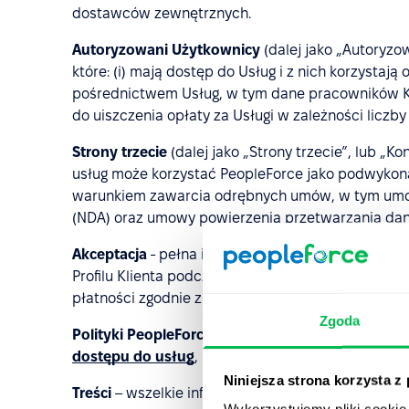
dostawców zewnętrznych.
Autoryzowani Użytkownicy
(dalej jako „Autoryzo
które: (i) mają dostęp do Usług i z nich korzystają
pośrednictwem Usług, w tym dane pracowników Kl
do uiszczenia opłaty za Usługi w zależności licz
Strony trzecie
(dalej jako „Strony trzecie”, lub „Ko
usług może korzystać PeopleForce jako podwykon
warunkiem zawarcia odrębnych umów, w tym umo
(NDA) oraz umowy powierzenia przetwarzania da
Akceptacja
- pełna i dobrowolna akceptacja Regu
Profilu Klienta podczas procesu rejestracji na str
płatności zgodnie z postanowieniami Regulaminu.
Zgoda
Polityki PeopleForce
– polityki firmy, jak
Polityka 
dostępu do usług
, publikowane na stronie intern
Niniejsza strona korzysta z
Treści
– wszelkie informacje i materiały, przesyłan
Wykorzystujemy pliki cookie 