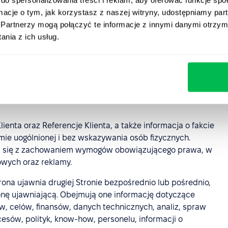
ndlowa) Klienta, nazwa komercyjna, logotyp, znak
ormacje o tym, jak korzystasz z naszej witryny, udostępniamy p
entyfikujące Klienta, do których Klient posiada zgodne z
Partnerzy mogą połączyć te informacje z innymi danymi otrzym
nia z ich usług.
dacje, opinie lub komentarze dotyczące PeopleForce
ej formie, w tym w formie elektronicznej, które
ch marketingowych i informacyjnych, z zastrzeżeniem
w szczególności przepisów o ochronie danych
ienta oraz Referencje Klienta, a także informacja o fakcie
ie uogólnionej i bez wskazywania osób fizycznych.
a się z zachowaniem wymogów obowiązującego prawa, w
wych oraz reklamy.
trona ujawnia drugiej Stronie bezpośrednio lub pośrednio,
onę ujawniającą. Obejmują one informację dotyczące
ów, celów, finansów, danych technicznych, analiz, spraw
esów, polityk, know-how, personelu, informacji o