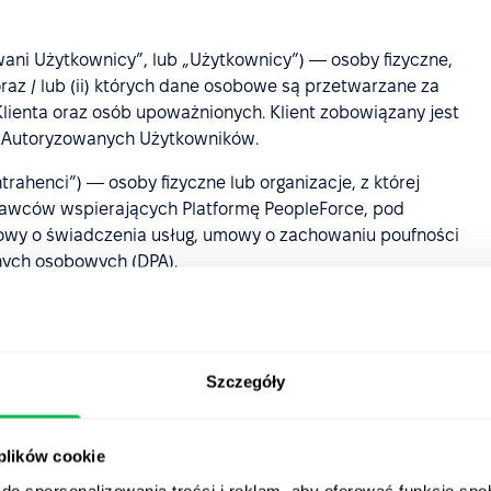
wani Użytkownicy”, lub „Użytkownicy”) — osoby fizyczne,
 oraz / lub (ii) których dane osobowe są przetwarzane za
ienta oraz osób upoważnionych. Klient zobowiązany jest
by Autoryzowanych Użytkowników.
ntrahenci”) — osoby fizyczne lub organizacje, z której
awców wspierających Platformę PeopleForce, pod
wy o świadczenia usług, umowy o zachowaniu poufności
nych osobowych (DPA).
laminu przez Klienta, dokonywana poprzez aktywację
onie internetowej
https://peopleforce.io/pl
oraz dokonanie
Szczegóły
Prywatności
,
Polityka Cookies
oraz
Polityka ograniczenia
etowej PeopleForce i wymagające akceptacji Klienta.
 plików cookie
e lub publikowane przez Klienta na Platformie;
do spersonalizowania treści i reklam, aby oferować funkcje sp