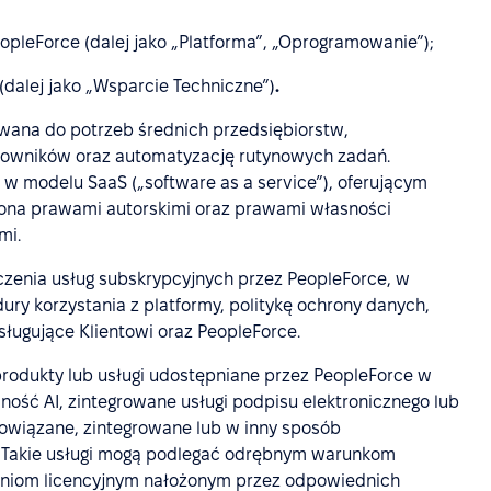
opleForce (dalej jako „Platforma”, „Oprogramowanie”);
(dalej jako „Wsparcie Techniczne”)
.
ana do potrzeb średnich przedsiębiorstw,
cowników oraz automatyzację rutynowych zadań.
w modelu SaaS („software as a service”), oferującym
iona prawami autorskimi oraz prawami własności
mi.
czenia usług subskrypcyjnych przez PeopleForce, w
ury korzystania z platformy, politykę ochrony danych,
sługujące Klientowi oraz PeopleForce.
 produkty lub usługi udostępniane przez PeopleForce w
ność AI, zintegrowane usługi podpisu elektronicznego lub
owiązane, zintegrowane lub w inny sposób
 Takie usługi mogą podlegać odrębnym warunkom
zeniom licencyjnym nałożonym przez odpowiednich