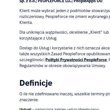
Sp. z o.o.; PEOPLEFORCE LLC; PeopleApps OÜ
.
Klient może wybrać jeden z podmiotów stowarzy
rozliczeniowy. PeopleForce nie zmieni wybranego
Klienta.
Dla uniknięcia wątpliwości, określenie „Klient” l
korzystające z Usług.
Dostęp do Usług i korzystanie z nich oznacza akc
także wszystkich Zasad PeopleForce opublikowanyc
szczególności
Polityki Prywatności PeopleForce
.
Regulaminów w okresie obowiązywania Umowy.
Definicje
O ile nie zdefiniowano inaczej, wszelkie terminy p
znaczenie:
Usługi
– oznaczają zakres usług obejmujący: