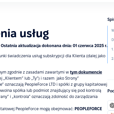
Spi
nia usług
W
D
Ostatnia aktualizacja dokonana dnia: 01 czerwca 2025 r.
1
nki świadczenia usług subskrypcji dla Klienta (dalej jako
2
ym zgodnie z zasadami zawartymi w
tym dokumencie
ej „Klientem” lub „Ty”) i razem jako Strony”
” oznaczają PeopleForce LTD i spółki z grupy kapitałowej
owolna spółka lub podmiot znajdujący się pod kontrolą
Pod
ny” i „kontrola” oznaczają zdolność do zarządzania
kapitałowej PeopleForce mogą obejmować:
PEOPLEFORCE