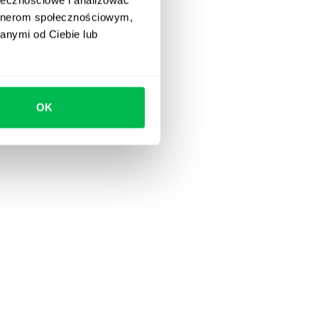
artnerom społecznościowym,
anymi od Ciebie lub
OK