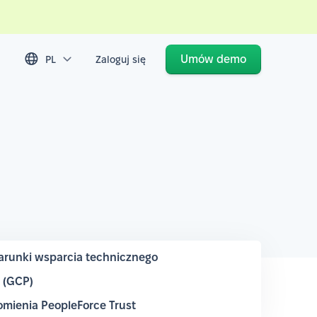
Umów demo
PL
Zaloguj się
runki wsparcia technicznego
m (GCP)
mienia PeopleForce Trust