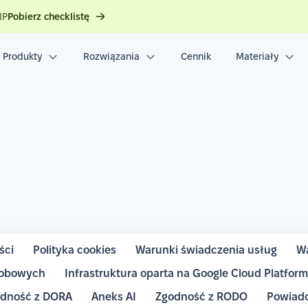
IP
Pobierz checklistę
Produkty
Rozwiązania
Cennik
Materiały
ści
Polityka cookies
Warunki świadczenia usług
Wa
sobowych
Infrastruktura oparta na Google Cloud Platfor
dność z DORA
Aneks AI
Zgodność z RODO
Powiado