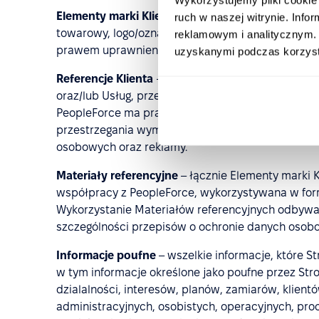
Elementy marki Klienta
– nazwa (firma / nazwa ha
ruch w naszej witrynie. Inf
towarowy, logo/oznaczenie oraz inne oznaczenia id
reklamowym i analitycznym. 
prawem uprawnienia do korzystania.
uzyskanymi podczas korzysta
Referencje Klienta
– krótkie wypowiedzi, rekomen
oraz/lub Usług, przekazane przez Klienta w dowoln
PeopleForce ma prawo wykorzystywać w materiała
przestrzegania wymogów obowiązującego prawa, 
osobowych oraz reklamy.
Materiały referencyjne
– łącznie Elementy marki Kl
współpracy z PeopleForce, wykorzystywana w form
Wykorzystanie Materiałów referencyjnych odbyw
szczególności przepisów o ochronie danych osobo
Informacje poufne
– wszelkie informacje, które S
w tym informacje określone jako poufne przez Str
dzialalności, interesów, planów, zamiarów, klient
administracyjnych, osobistych, operacyjnych, proc