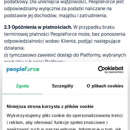
podatkowy. Dla uniknięcia wątpliwości, PeopleForce jest
odpowiedzialny wyłącznie za podatki naliczane na
podstawie jej dochodów, majątku i zatrudnienia.
2.3 Opóźnienia w płatnościach.
W przypadku braku
terminowej płatności PeopleForce może, bez ponoszenia
odpowiedzialności wobec Klienta, podjąć następujące
działania:
(i) tymczasowo zawiesić dostęp do Platformy, wybranych
modułów lub całej Platformy;
(ii) wstrzymać świadczenie Usług do momentu
uregulowania zaległych należności przez Klienta.
Zgoda
Szczegóły
O plikach cookies
(a) Po pisemnym powiadomieniu Klienta, PeopleForce da
mu 14-dniowy termin (od dnia, w którym płatność stała
się wymagalna) na dokonanie pełnej płatności zgodnie z
Niniejsza strona korzysta z plików cookie
fakturą.
Wykorzystujemy pliki cookie do spersonalizowania treści
2.4 Zmiany Regulaminu i Opłat
. PeopleForce zastrzega
i reklam, aby oferować funkcje społecznościowe i
sobie prawo do zmiany Regulaminu i Opłat w dowolnym
analizować ruch w naszej witrynie. Informacje o tym, jak