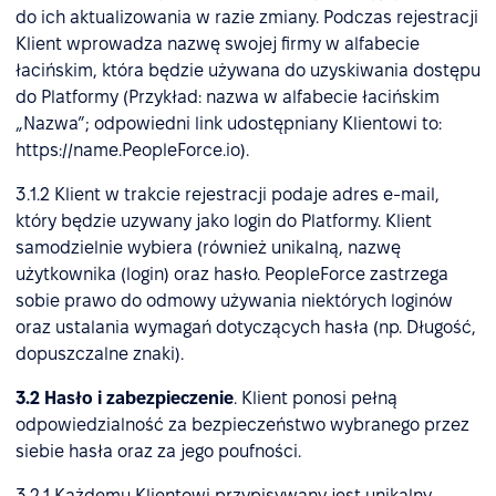
do ich aktualizowania w razie zmiany. Podczas rejestracji
Klient wprowadza nazwę swojej firmy w alfabecie
łacińskim, która będzie używana do uzyskiwania dostępu
do Platformy (Przykład: nazwa w alfabecie łacińskim
„Nazwa”; odpowiedni link udostępniany Klientowi to:
https://name.PeopleForce.io).
3.1.2 Klient w trakcie rejestracji podaje adres e-mail,
który będzie uzywany jako login do Platformy. Klient
samodzielnie wybiera (również unikalną, nazwę
użytkownika (login) oraz hasło. PeopleForce zastrzega
sobie prawo do odmowy używania niektórych loginów
oraz ustalania wymagań dotyczących hasła (np. Długość,
dopuszczalne znaki).
3.2 Hasło i zabezpieczenie
. Klient ponosi pełną
odpowiedzialność za bezpieczeństwo wybranego przez
siebie hasła oraz za jego poufności.
3.2.1 Każdemu Klientowi przypisywany jest unikalny