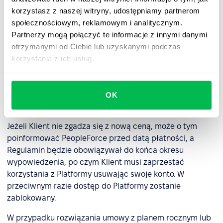
momencie, z zastrzeżeniem wcześniejszego
korzystasz z naszej witryny, udostępniamy partnerom
powiadomienia Klienta:
społecznościowym, reklamowym i analitycznym.
Partnerzy mogą połączyć te informacje z innymi danymi
(a) w przypadku planów miesięcznych: co najmniej 30
otrzymanymi od Ciebie lub uzyskanymi podczas
dni kalendarzowych przed datą obowiązywania nowej
korzystania z ich usług.
Opłaty.
(b) w przypadku planów rocznych: co najmniej 60 dni
kalendarzowych przed datą obowiązywania nowej
OK
Opłaty.
Jeżeli Klient nie zgadza się z nową ceną, może o tym
poinformować PeopleForce przed datą płatności, a
Regulamin będzie obowiązywał do końca okresu
wypowiedzenia, po czym Klient musi zaprzestać
korzystania z Platformy usuwając swoje konto. W
przeciwnym razie dostęp do Platformy zostanie
zablokowany.
W przypadku rozwiązania umowy z planem rocznym lub