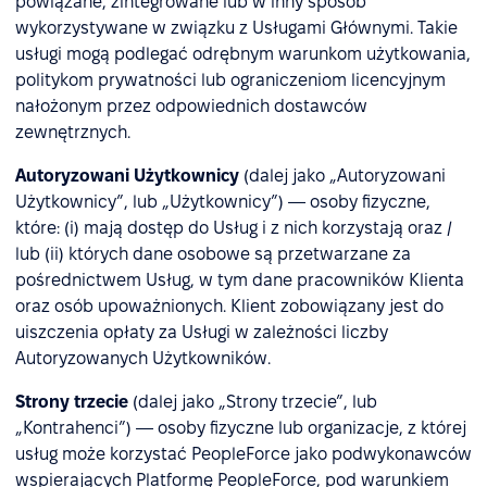
powiązane, zintegrowane lub w inny sposób
wykorzystywane w związku z Usługami Głównymi. Takie
usługi mogą podlegać odrębnym warunkom użytkowania,
politykom prywatności lub ograniczeniom licencyjnym
nałożonym przez odpowiednich dostawców
zewnętrznych.
Autoryzowani Użytkownicy
(dalej jako „Autoryzowani
Użytkownicy”, lub „Użytkownicy”) — osoby fizyczne,
które: (i) mają dostęp do Usług i z nich korzystają oraz /
lub (ii) których dane osobowe są przetwarzane za
pośrednictwem Usług, w tym dane pracowników Klienta
oraz osób upoważnionych. Klient zobowiązany jest do
uiszczenia opłaty za Usługi w zależności liczby
Autoryzowanych Użytkowników.
Strony trzecie
(dalej jako „Strony trzecie”, lub
„Kontrahenci”) — osoby fizyczne lub organizacje, z której
usług może korzystać PeopleForce jako podwykonawców
wspierających Platformę PeopleForce, pod warunkiem