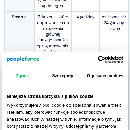
tymczasowe nie
są dostępne.
Średnia
Zdarzenie, które
4 godziny
maksymalnie
doprowadziło do
24 godziny
naruszenia
(3 dni)
głównej
funkcjonalności
oprogramowania.
Platforma
pracuje, ale z
przerwami.
Dostępne są
rozwiązania
Zgoda
Szczegóły
O plikach cookies
tymczasowe
problemu.
Niniejsza strona korzysta z plików cookie
Niekrytyczna
Błędy, które nie
8 godzin
Maksymalnie
/ Niska
wpływają
80 godzin
Wykorzystujemy pliki cookie do spersonalizowania treści
znacząco na
(10 dni)
i reklam, aby oferować funkcje społecznościowe i
funkcjonalność
analizować ruch w naszej witrynie. Informacje o tym, jak
lub wydajność
korzystasz z naszej witryny, udostępniamy partnerom
oprogramowania.