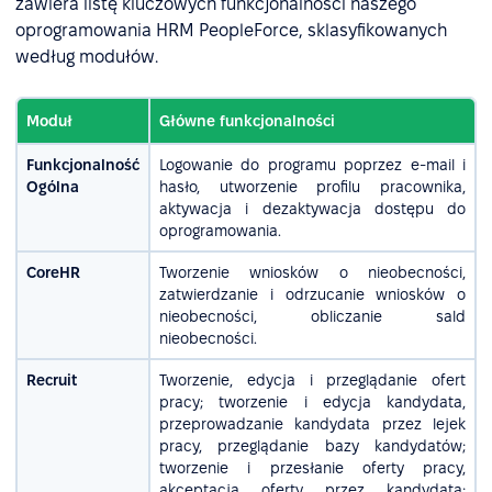
zawiera listę kluczowych funkcjonalności naszego
oprogramowania HRM PeopleForce, sklasyfikowanych
według modułów.
Moduł
Główne funkcjonalności
Funkcjonalność
Logowanie do programu poprzez e-mail i
Ogólna
hasło, utworzenie profilu pracownika,
aktywacja i dezaktywacja dostępu do
oprogramowania.
CoreHR
Tworzenie wniosków o nieobecności,
zatwierdzanie i odrzucanie wniosków o
nieobecności, obliczanie sald
nieobecności.
Recruit
Tworzenie, edycja i przeglądanie ofert
pracy; tworzenie i edycja kandydata,
przeprowadzanie kandydata przez lejek
pracy, przeglądanie bazy kandydatów;
tworzenie i przesłanie oferty pracy,
akceptacja oferty przez kandydata;