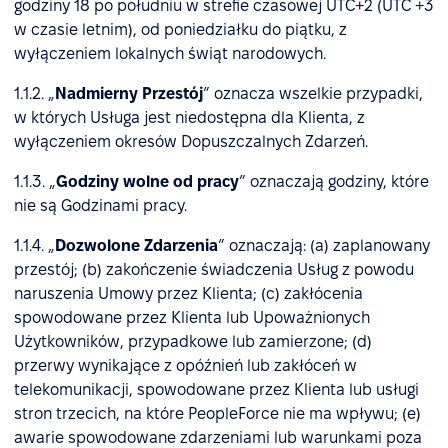
godziny 18 po południu w strefie czasowej UTC+2 (UTC +3
w czasie letnim), od poniedziałku do piątku, z
wyłączeniem lokalnych świąt narodowych.
1.1.2. „
Nadmierny Przestój
” oznacza wszelkie przypadki,
w których Usługa jest niedostępna dla Klienta, z
wyłączeniem okresów Dopuszczalnych Zdarzeń.
1.1.3. „
Godziny wolne od pracy
” oznaczają godziny, które
nie są Godzinami pracy.
1.1.4. „
Dozwolone Zdarzenia
” oznaczają: (a) zaplanowany
przestój; (b) zakończenie świadczenia Usług z powodu
naruszenia Umowy przez Klienta; (c) zakłócenia
spowodowane przez Klienta lub Upoważnionych
Użytkowników, przypadkowe lub zamierzone; (d)
przerwy wynikające z opóźnień lub zakłóceń w
telekomunikacji, spowodowane przez Klienta lub usługi
stron trzecich, na które PeopleForce nie ma wpływu; (e)
awarie spowodowane zdarzeniami lub warunkami poza