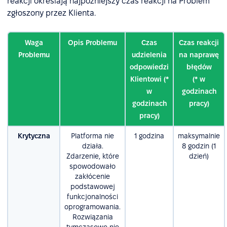
reakcji określają najpóźniejszy czas reakcji na Problem
zgłoszony przez Klienta.
Waga
Opis Problemu
Czas
Czas reakcji
Problemu
udzielenia
na naprawę
odpowiedzi
błędów
Klientowi (*
(* w
w
godzinach
godzinach
pracy)
pracy)
Krytyczna
Platforma nie
1 godzina
maksymalnie
działa.
8 godzin (1
Zdarzenie, które
dzień)
spowodowało
zakłócenie
podstawowej
funkcjonalności
oprogramowania.
Rozwiązania