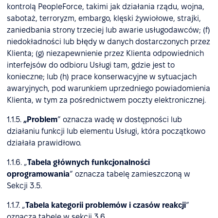
kontrolą PeopleForce, takimi jak działania rządu, wojna,
sabotaż, terroryzm, embargo, klęski żywiołowe, strajki,
zaniedbania strony trzeciej lub awarie usługodawców; (f)
niedokładności lub błędy w danych dostarczonych przez
Klienta; (g) niezapewnienie przez Klienta odpowiednich
interfejsów do odbioru Usługi tam, gdzie jest to
konieczne; lub (h) prace konserwacyjne w sytuacjach
awaryjnych, pod warunkiem uprzedniego powiadomienia
Klienta, w tym za pośrednictwem poczty elektronicznej.
1.1.5.
„Problem
” oznacza wadę w dostępności lub
działaniu funkcji lub elementu Usługi, która początkowo
działała prawidłowo.
1.1.6. „
Tabela głównych funkcjonalności
oprogramowania
” oznacza tabelę zamieszczoną w
Sekcji 3.5.
1.1.7. „
Tabela kategorii problemów i czasów reakcji
”
oznacza tabelę w sekcji 3.6.