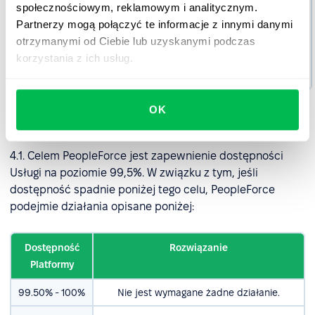
Przykłady:
społecznościowym, reklamowym i analitycznym.
ulepszenia
Partnerzy mogą połączyć te informacje z innymi danymi
produktów,
otrzymanymi od Ciebie lub uzyskanymi podczas
pytania
korzystania z ich usług.
dotyczące
użytkowania.
OK
4. Dostępność Platformy
4.1. Celem PeopleForce jest zapewnienie dostępności
Usługi na poziomie 99,5%. W związku z tym, jeśli
dostępność spadnie poniżej tego celu, PeopleForce
podejmie działania opisane poniżej:
Dostępność
Rozwiązanie
Platformy
99.50% - 100%
Nie jest wymagane żadne działanie.